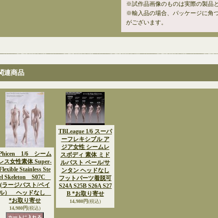
※試作品画像のものは実際の製品
※輸入品の場合、パッケージに角
がございます。
関連商品
TBLeague 1/6 スーパ
ーフレキシブル ア
ジア女性 シームレ
Phicen 1/6 シーム
スボディ 素体 ミド
レス女性素体 Super-
ルバスト ペール/サ
Flexible Stainless Ste
ンタン ヘッドなし
el Skeleton S07C
フットパーツ着脱可
(ラージバスト/ペイ
S24A S25B S26A S27
ル） ヘッドなし
B *お取り寄せ
*お取り寄せ
14,980円
(税込)
14,980円
(税込)