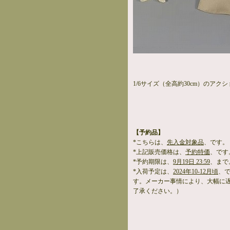
1/6サイズ（全高約30cm）のアク
【予約品】
*こちらは、
先入金対象品
、です。
*上記販売価格は、
予約特価
、です
*予約期限は、
9月19日 23:59
、まで
*入荷予定は、
2024年10-12月頃
、
す。メーカー事情により、大幅に
了承ください。）