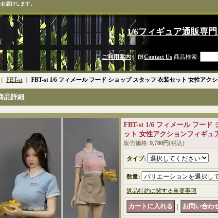
をお届けします。
1/6フィギュア通販専門
ご利用案内
｜
Contact Us
商品検索
:
｜
FBT-st
｜
FBT-st 1/6 フィメール フード ショップ スタッフ 衣装セット 女性アク
商品詳細
FBT-st 1/6 フィメール フ
ット 女性アクションフィギュア用
販売価格
:
9,780円
(税込)
タイプ
:
数量
:
返品特約に関する重要事項
｜