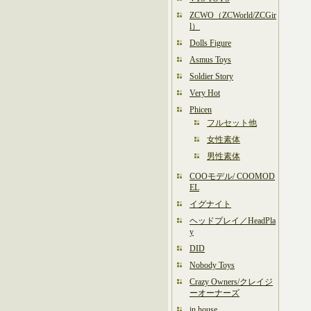
ZCWO（ZCWorld/ZCGir
l）
Dolls Figure
Asmus Toys
Soldier Story
Very Hot
Phicen
フルセット他
女性素体
男性素体
COOモデル/ COOMOD
EL
イグナイト
ヘッドプレイ／HeadPla
y
DID
Nobody Toys
Crazy Owners/クレイジ
ーオーナーズ
in house