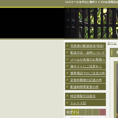
1/6スケールを中心に海外トイズのお宝商品
ホーム
宅急便の配達状況(現在)
配送方法・送料について
メールが未達のお客様へ
偽サイトにご注意を！
携帯電話でのご注文の件
定形外郵便の記述の件
配達時間帯変更の件
特定商取引法表示
トレトイ記
ログイン