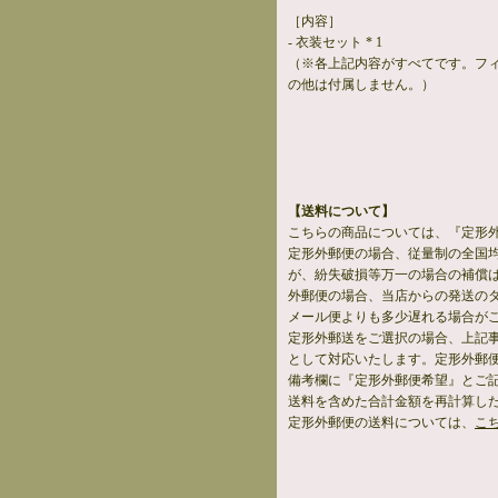
［内容］
- 衣装セット * 1
（※各上記内容がすべてです。フ
の他は付属しません。）
【送料について】
こちらの商品については、『定形
定形外郵便の場合、従量制の全国
が、紛失破損等万一の場合の補償
外郵便の場合、当店からの発送の
メール便よりも多少遅れる場合が
定形外郵送をご選択の場合、上記
として対応いたします。定形外郵
備考欄に『定形外郵便希望』とご
送料を含めた合計金額を再計算し
定形外郵便の送料については、
こ