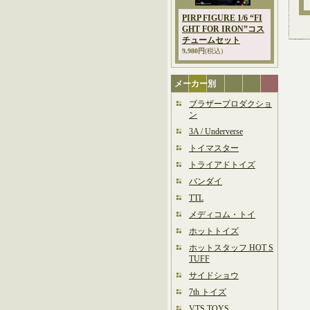
PIRP FIGURE 1/6 “FI
GHT FOR IRON”コス
チュームセット
9,980円
(税込)
メーカー別
ブラザープロダクショ
ン
3A / Underverse
トイマスター
トライアドトイズ
バンダイ
TTL
メディコム・トイ
ホットトイズ
ホットスタッフ HOT S
TUFF
サイドショウ
7th トイズ
VTS TOYS