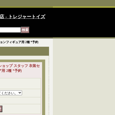
店 - トレジャートイズ
ションフィギュア用 2種 *予約
ード ショップ スタッフ 衣装セ
 2種 *予約