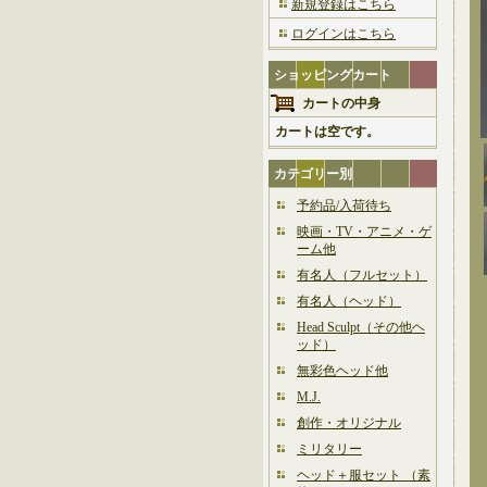
新規登録はこちら
ログインはこちら
ショッピングカート
カートの中身
カートは空です。
カテゴリー別
予約品/入荷待ち
映画・TV・アニメ・ゲ
ーム他
有名人（フルセット）
有名人（ヘッド）
Head Sculpt（その他ヘ
ッド）
無彩色ヘッド他
M.J.
創作・オリジナル
ミリタリー
ヘッド＋服セット （素