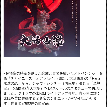
- 孫悟空の時空を越えた恋愛と冒険を描いたアドベンチャー映
画「チャイニーズ・オデッセイ」(原題：大話西遊)の「Part2
永遠の恋」から、チャウ・シンチー（周星馳）演じる『至尊
宝』（孫悟空/斉天大聖）を1/4スケールのスタチューで再現し
ました。ジオラマの太陽はライトアップ可能。真っ赤に輝く
太陽を背に躍動する至尊宝のシルエットが浮かび上がりま
す！世界限定800体の限定品。