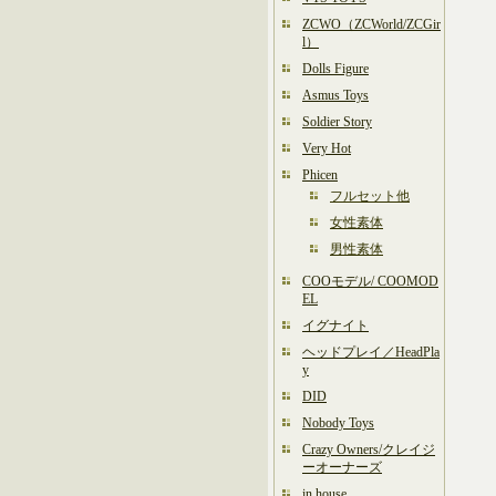
ZCWO（ZCWorld/ZCGir
l）
Dolls Figure
Asmus Toys
Soldier Story
Very Hot
Phicen
フルセット他
女性素体
男性素体
COOモデル/ COOMOD
EL
イグナイト
ヘッドプレイ／HeadPla
y
DID
Nobody Toys
Crazy Owners/クレイジ
ーオーナーズ
in house