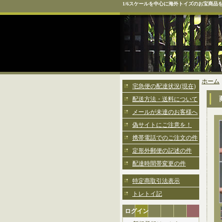
1/6スケールを中心に海外トイズのお宝商品
ホーム
宅急便の配達状況(現在)
配送方法・送料について
メールが未達のお客様へ
偽サイトにご注意を！
携帯電話でのご注文の件
定形外郵便の記述の件
配達時間帯変更の件
特定商取引法表示
トレトイ記
ログイン