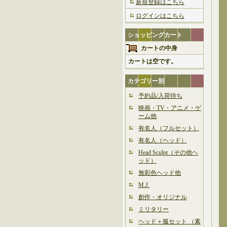
新規登録はこちら
ログインはこちら
ショッピングカート
カートの中身
カートは空です。
カテゴリー別
予約品/入荷待ち
映画・TV・アニメ・ゲ
ーム他
有名人（フルセット）
有名人（ヘッド）
Head Sculpt（その他ヘ
ッド）
無彩色ヘッド他
M.J.
創作・オリジナル
ミリタリー
ヘッド＋服セット （素