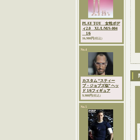
PLAY TOY 女性ボデ
ィ2.0 XL/L/M/S-004
1/6
16,980円
(税込)
No.4
カスタム “スティー
ブ・ジョブズ似” ヘッ
ド 1/6フィギュア
9,980円
(税込)
No.5