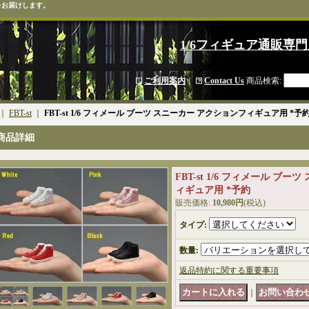
をお届けします。
1/6フィギュア通販専門
ご利用案内
｜
Contact Us
商品検索
:
｜
FBT-st
｜
FBT-st 1/6 フィメール ブーツ スニーカー アクションフィギュア用 *予
商品詳細
FBT-st 1/6 フィメール ブ
ィギュア用 *予約
販売価格
:
10,980円
(税込)
タイプ
:
数量
:
返品特約に関する重要事項
｜