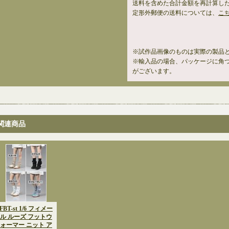
送料を含めた合計金額を再計算し
定形外郵便の送料については、
こ
※試作品画像のものは実際の製品
※輸入品の場合、パッケージに角
がございます。
関連商品
FBT-st 1/6 フィメー
ル ルーズ フットウ
ォーマー ニット ア