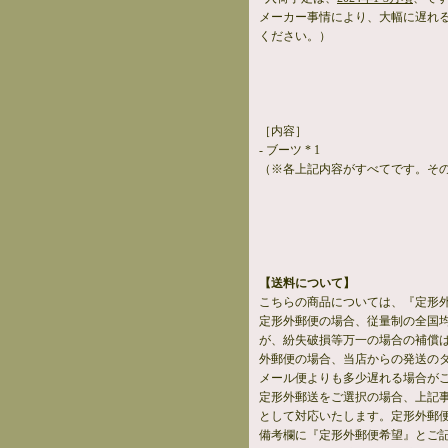
メーカー事情により、大幅に遅れ
ください。）
［内容］
- ブーツ * 1
（※各上記内容がすべてです。そ
【送料について】
こちらの商品については、『定形
定形外郵便の場合、従量制の全国
が、紛失破損等万一の場合の補償
外郵便の場合、当店からの発送の
メール便よりも多少遅れる場合が
定形外郵送をご選択の場合、上記
として対応いたします。定形外郵
備考欄に『定形外郵便希望』とご