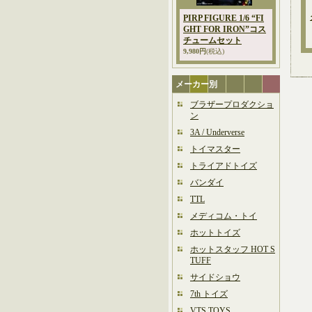
PIRP FIGURE 1/6 “FI
GHT FOR IRON”コス
チュームセット
9,980円
(税込)
メーカー別
ブラザープロダクショ
ン
3A / Underverse
トイマスター
トライアドトイズ
バンダイ
TTL
メディコム・トイ
ホットトイズ
ホットスタッフ HOT S
TUFF
サイドショウ
7th トイズ
VTS TOYS