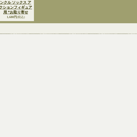
ンクル ソックス ア
クションフィギュア
用 *お取り寄せ
1,680円
(税込)