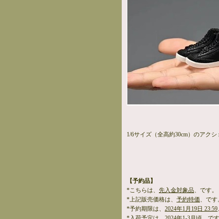
1/6サイズ（全高約30cm）のアク
【予約品】
*こちらは、
先入金対象品
、です。
*上記販売価格は、
予約特価
、です
*予約期限は、
2024年1月19日 23:59
*入荷予定は、
2024年1-3月頃
、で