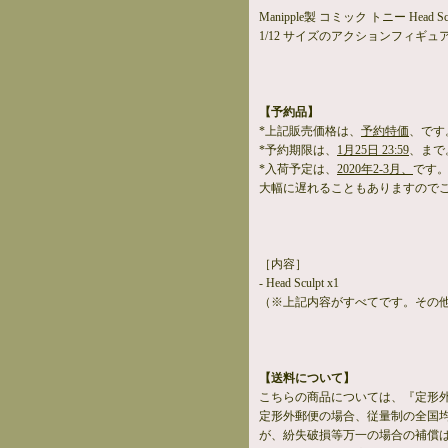
Manipple製 コミック トニー Head Sc
1/12 サイズのアクションフィギュ
【予約品】
*上記販売価格は、
予約特価
、です
*予約期限は、
1月25日 23:59
、まで
*入荷予定は、
2020年2-3月、
です
大幅に遅れることもありますので
［内容］
- Head Sculpt x1
（※上記内容がすべてです。その
【送料について】
こちらの商品については、『定形
定形外郵便の場合、従量制の全国
が、紛失破損等万一の場合の補償