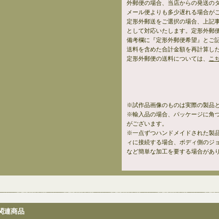
外郵便の場合、当店からの発送の
メール便よりも多少遅れる場合が
定形外郵送をご選択の場合、上記
として対応いたします。定形外郵
備考欄に『定形外郵便希望』とご
送料を含めた合計金額を再計算し
定形外郵便の送料については、
こ
※試作品画像のものは実際の製品
※輸入品の場合、パッケージに角
がございます。
※一点ずつハンドメイドされた製
ィに接続する場合、ボディ側のジ
など簡単な加工を要する場合があ
関連商品