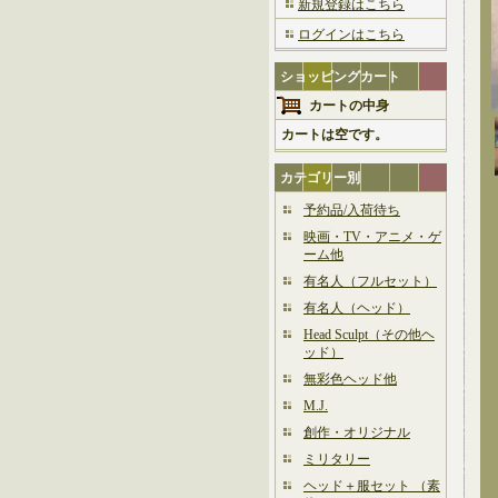
新規登録はこちら
ログインはこちら
ショッピングカート
カートの中身
カートは空です。
カテゴリー別
予約品/入荷待ち
映画・TV・アニメ・ゲ
ーム他
有名人（フルセット）
有名人（ヘッド）
Head Sculpt（その他ヘ
ッド）
無彩色ヘッド他
M.J.
創作・オリジナル
ミリタリー
ヘッド＋服セット （素