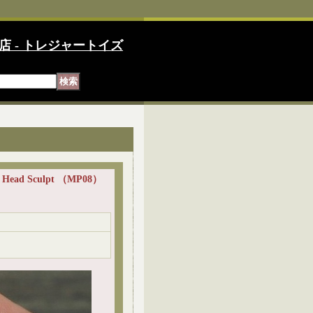
店 - トレジャートイズ
Head Sculpt （MP08）