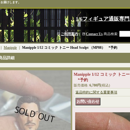
をお届けします。
1/6フィギュア通販専門
ご利用案内
｜
Contact Us
商品検索
:
｜
Manipple
｜
Manipple 1/12 コミック トニー Head Sculpt （MP08） *予約
商品詳細
Manipple 1/12 コミック トニー 
*予約
販売価格
:
6,780円
(税込)
返品特約に関する重要事項