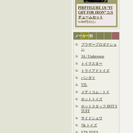
PIRP FIGURE 1/6 “FI
GHT FOR IRON”コス
チュームセット
9,980円
(税込)
メーカー別
ブラザープロダクショ
ン
3A / Underverse
トイマスター
トライアドトイズ
バンダイ
TTL
メディコム・トイ
ホットトイズ
ホットスタッフ HOT S
TUFF
サイドショウ
7th トイズ
VTS TOYS