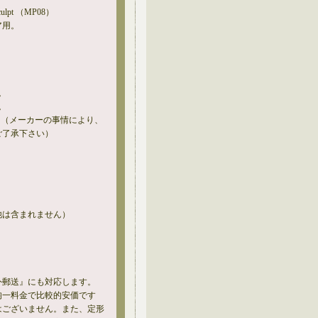
ulpt （MP08）
ア用。
。
。
。（メーカーの事情により、
ご了承下さい）
他は含まれません）
外郵送』にも対応します。
均一料金で比較的安価です
はございません。また、定形