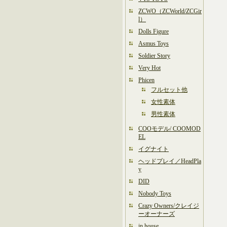
ZCWO（ZCWorld/ZCGir
l）
Dolls Figure
Asmus Toys
Soldier Story
Very Hot
Phicen
フルセット他
女性素体
男性素体
COOモデル/ COOMOD
EL
イグナイト
ヘッドプレイ／HeadPla
y
DID
Nobody Toys
Crazy Owners/クレイジ
ーオーナーズ
in house