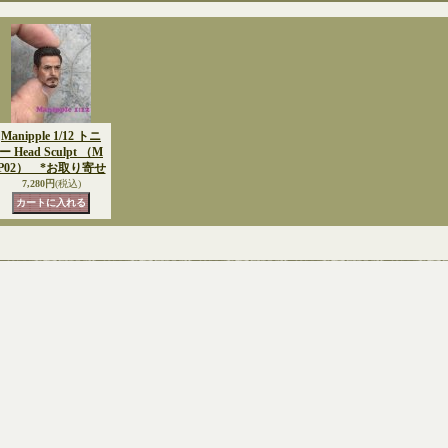
Manipple 1/12 トニ
ー Head Sculpt （M
P02） *お取り寄せ
7,280円
(税込)