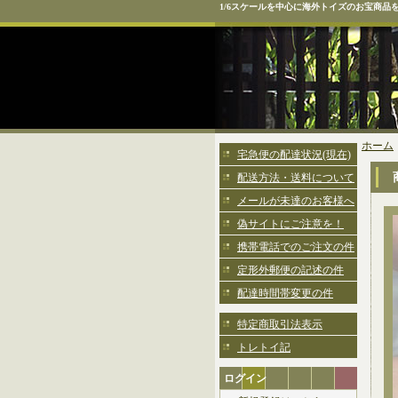
1/6スケールを中心に海外トイズのお宝商品
ホーム
宅急便の配達状況(現在)
配送方法・送料について
メールが未達のお客様へ
偽サイトにご注意を！
携帯電話でのご注文の件
定形外郵便の記述の件
配達時間帯変更の件
特定商取引法表示
トレトイ記
ログイン