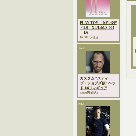
PLAY TOY 女性ボデ
ィ2.0 XL/L/M/S-004
1/6
16,980円
(税込)
No.4
カスタム “スティー
ブ・ジョブズ似” ヘッ
ド 1/6フィギュア
9,980円
(税込)
No.5