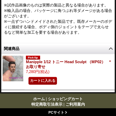
※試作品画像のものは実際の製品と異なる場合があります。
※輸入品の場合、パッケージに角つぶれ等ダメージがある場合
がございます。
※一点ずつハンドメイドされた製品です。既存メーカーのボデ
ィに接続する場合、ボディ側のジョイントをテープで太らせ
るなど簡単な加工を要する場合があります。
関連商品
Manipple 1/12 トニー Head Sculpt （MP02） *
お取り寄せ
7,280円
(税込)
ホーム
|
ショッピングカート
特定商取引法表示
|
ご利用案内
PCサイト