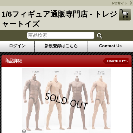
PCサイト
1/6フィギュア通販専門店 - トレジ
ャートイズ
ログイン
新規登録はこちら
Contact Us
商品詳細
HaoYuTOYS