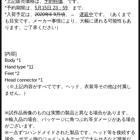
*上記販売価格は、
予約特価
、です。
*予約期限は、
5月15日 23：59
、まで。
*入荷予定は、
2020年6-9月頃
、→
遅延中
です。（あくまで
も目安です。メーカー事情により、大幅に遅れる可能性もあ
ります。ご了承ください）
[内容]
Body *1
Hand type *11
Feet *2
Head connector *1
（※上記内容がすべてです。ヘッド、衣装等その他は付属し
ません。）
※試作品画像のものは実際の製品と異なる場合があります。
※輸入品の場合、パッケージに角つぶれ等ダメージがある場合
がございます。
※一点ずつハンドメイドされた製品です。ヘッド等を接続する
場合、ボディ側のジョイントをテープで太らせるなど簡単な