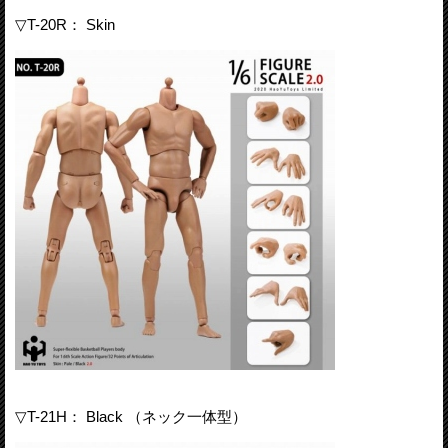
▽T-20R： Skin
▽T-21H： Black （ネック一体型）