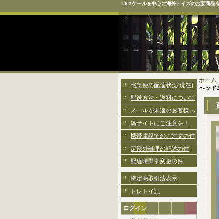
1/6スケールを中心に海外トイズのお宝商品
ホーム
宅急便の配達状況(現在)
ヘッド
配送方法・送料について
メールが未達のお客様へ
偽サイトにご注意を！
携帯電話でのご注文の件
定形外郵便の記述の件
配達時間帯変更の件
特定商取引法表示
トレトイ記
ログイン