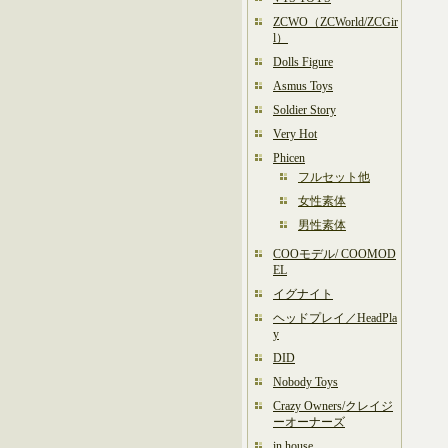
ZCWO（ZCWorld/ZCGir
l）
Dolls Figure
Asmus Toys
Soldier Story
Very Hot
Phicen
フルセット他
女性素体
男性素体
COOモデル/ COOMOD
EL
イグナイト
ヘッドプレイ／HeadPla
y
DID
Nobody Toys
Crazy Owners/クレイジ
ーオーナーズ
in house