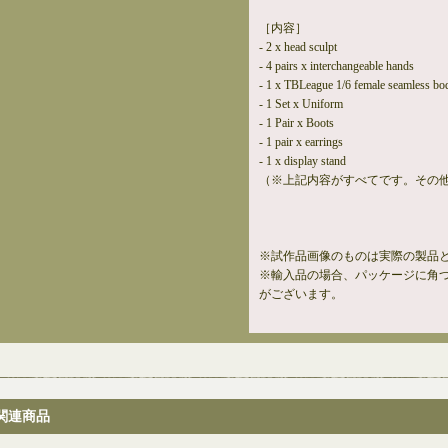
［内容］
- 2 x head sculpt
- 4 pairs x interchangeable hands
- 1 x TBLeague 1/6 female seamless bod
- 1 Set x Uniform
- 1 Pair x Boots
- 1 pair x earrings
- 1 x display stand
（※上記内容がすべてです。その
※試作品画像のものは実際の製品
※輸入品の場合、パッケージに角
がございます。
関連商品