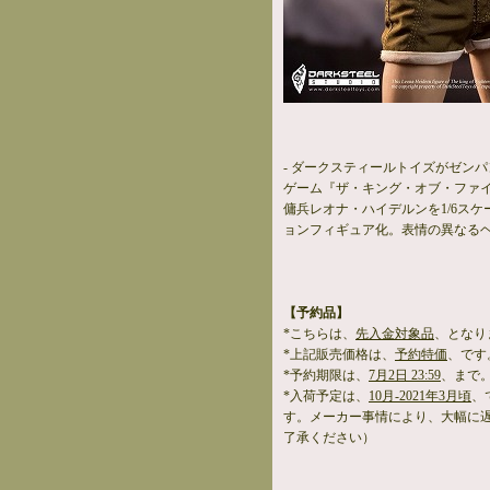
- ダークスティールトイズがゼン
ゲーム『ザ・キング・オブ・ファイター
傭兵レオナ・ハイデルンを1/6スケ
ョンフィギュア化。表情の異なるヘ
【予約品】
*こちらは、
先入金対象品
、となり
*上記販売価格は、
予約特価
、です
*予約期限は、
7月2日 23:59
、まで
*入荷予定は、
10月-2021年3月頃
、
す。メーカー事情により、大幅に
了承ください）