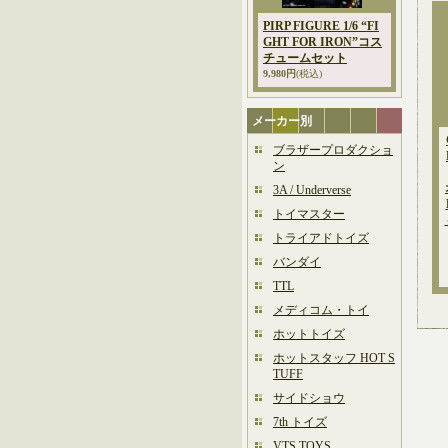
PIRP FIGURE 1/6 “FI
GHT FOR IRON”コス
チュームセット
9,980円
(税込)
メーカー別
ブラザープロダクショ
ン
3A / Underverse
トイマスター
トライアドトイズ
バンダイ
TTL
メディコム・トイ
ホットトイズ
ホットスタッフ HOT S
TUFF
サイドショウ
7th トイズ
VTS TOYS