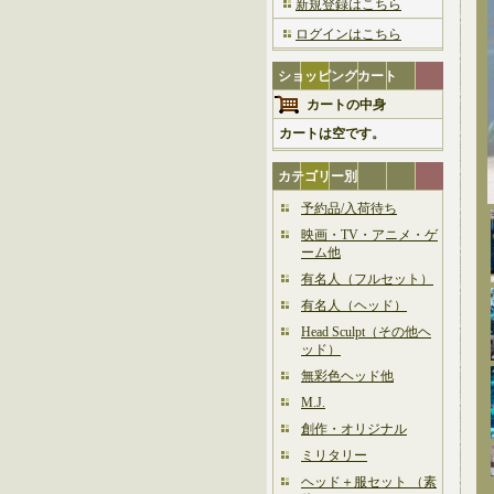
新規登録はこちら
ログインはこちら
ショッピングカート
カートの中身
カートは空です。
カテゴリー別
予約品/入荷待ち
映画・TV・アニメ・ゲ
ーム他
有名人（フルセット）
有名人（ヘッド）
Head Sculpt（その他ヘ
ッド）
無彩色ヘッド他
M.J.
創作・オリジナル
ミリタリー
ヘッド＋服セット （素