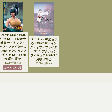
Genesis Group EME
N 1/6 KOF14 レオナ
POPTOYS 神楽ちづ
拳皇 ザ・キング・
る KOF97 ザ・キン
オブ・ファイターズ
グ・オブ・ファイタ
Leona アクションフ
ーズ 1/6 アクション
ィギュア KOF-LO01
フィギュア EX023 *
*お取り寄せ
お取り寄せ
48,980円
(税込)
26,980円
(税込)