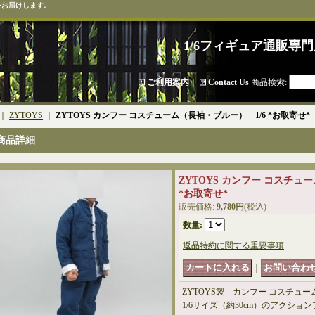
をお届けします。
1/6フィギュア通販専門
ご利用案内
｜
Contact Us
商品検索
:
｜
ZYTOYS
｜
ZYTOYS カンフー コスチューム（長袖・ブルー） 1/6 *お取寄せ*
商品詳細
ZYTOYS カンフー コスチュ
*お取寄せ*
販売価格
:
9,780円
(税込)
数量
:
返品特約に関する重要事項
｜
ZYTOYS製 カンフー コスチュー
1/6サイズ（約30cm）のアクショ