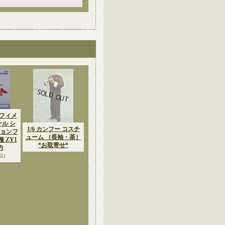
6 フィメ
ール シ
1/6 カンフー コスチ
ションフ
ューム （長袖・茶）
 ZY1
*お取寄せ*
約
込)