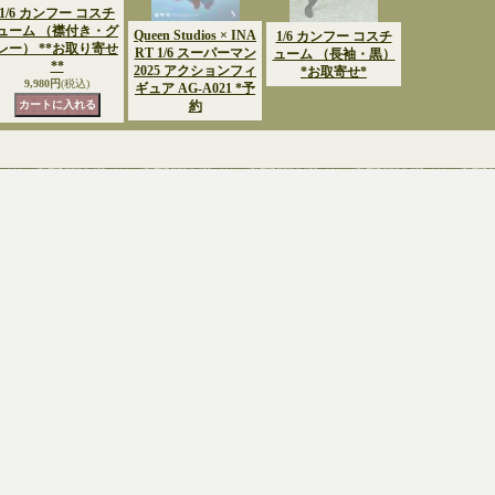
1/6 カンフー コスチ
ューム （襟付き・グ
Queen Studios × INA
1/6 カンフー コスチ
レー） **お取り寄せ
RT 1/6 スーパーマン
ューム （長袖・黒）
**
2025 アクションフィ
*お取寄せ*
9,980円
(税込)
ギュア AG-A021 *予
約