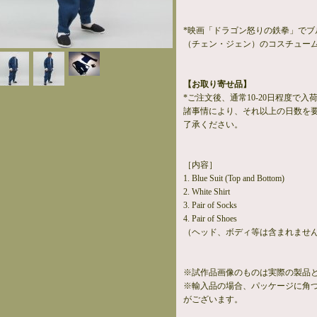
*映画「ドラゴン怒りの鉄拳」でブ
（チェン・ジェン）のコスチュー
【お取り寄せ品】
*ご注文後、通常10-20日程度で
諸事情により、それ以上の日数を
了承ください。
［内容］
1. Blue Suit (Top and Bottom)
2. White Shirt
3. Pair of Socks
4. Pair of Shoes
（ヘッド、ボディ等は含まれませ
※試作品画像のものは実際の製品
※輸入品の場合、パッケージに角
がございます。