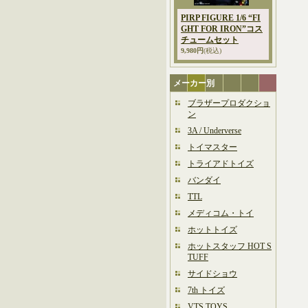
PIRP FIGURE 1/6 “FI
GHT FOR IRON”コス
チュームセット
9,980円
(税込)
メーカー別
ブラザープロダクショ
ン
3A / Underverse
トイマスター
トライアドトイズ
バンダイ
TTL
メディコム・トイ
ホットトイズ
ホットスタッフ HOT S
TUFF
サイドショウ
7th トイズ
VTS TOYS