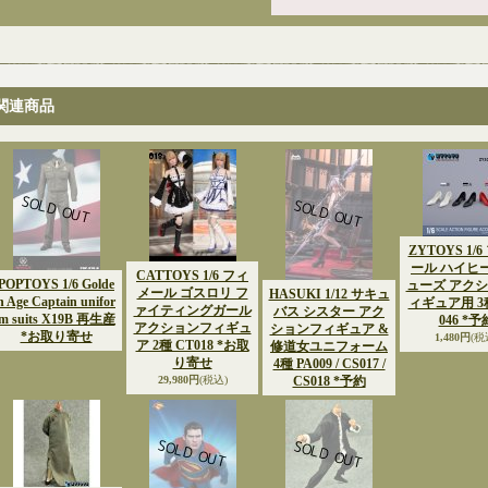
関連商品
ZYTOYS 1/
ール ハイヒ
CATTOYS 1/6 フィ
POPTOYS 1/6 Golde
ューズ アク
メール ゴスロリ フ
HASUKI 1/12 サキュ
n Age Captain unifor
ィギュア用 3種
ァイティングガール
バス シスター アク
m suits X19B 再生産
046 *予
アクションフィギュ
ションフィギュア &
*お取り寄せ
1,480円
(税
ア 2種 CT018 *お取
修道女ユニフォーム
り寄せ
4種 PA009 / CS017 /
29,980円
(税込)
CS018 *予約