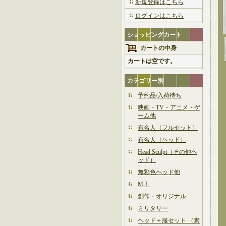
新規登録はこちら
ログインはこちら
ショッピングカート
カートの中身
カートは空です。
カテゴリー別
予約品/入荷待ち
映画・TV・アニメ・ゲ
ーム他
有名人（フルセット）
有名人（ヘッド）
Head Sculpt（その他ヘ
ッド）
無彩色ヘッド他
M.J.
創作・オリジナル
ミリタリー
ヘッド＋服セット （素