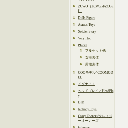
ZCWO（ZCWorld/ZCGir
l）
Dolls Figure
Asmus Toys
Soldier Story
Very Hot
Phicen
フルセット他
女性素体
男性素体
COOモデル/ COOMOD
EL
イグナイト
ヘッドプレイ／HeadPla
y
DID
Nobody Toys
Crazy Owners/クレイジ
ーオーナーズ
in house