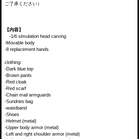
ご了承ください）
【内容】
-1/6 simulation head carving
-Movable body
-8 replacement hands
clothing:
-Dark blue top
-Brown pants
-Red cloak
-Red scarf
-Chain mail armguards
-Sundries bag
-waistband
-Shoes
-Helmet (metal)
-Upper body armor (metal)
-Left and right shoulder armor (metal)