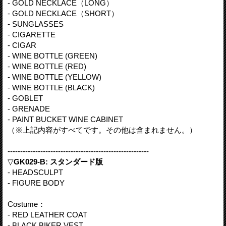
- GOLD NECKLACE（LONG）
- GOLD NECKLACE（SHORT）
- SUNGLASSES
- CIGARETTE
- CIGAR
- WINE BOTTLE (GREEN)
- WINE BOTTLE (RED)
- WINE BOTTLE (YELLOW)
- WINE BOTTLE (BLACK)
- GOBLET
- GRENADE
- PAINT BUCKET WINE CABINET
（※上記内容がすべてです。その他は含まれません。）
--------------------------------------------------------
▽
GK029-B: スタンダード版
- HEADSCULPT
- FIGURE BODY
Costume：
- RED LEATHER COAT
- BLACK BIKER VEST