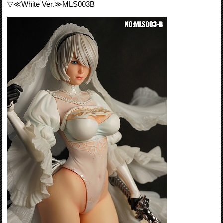
▽≪White Ver.≫MLS003B