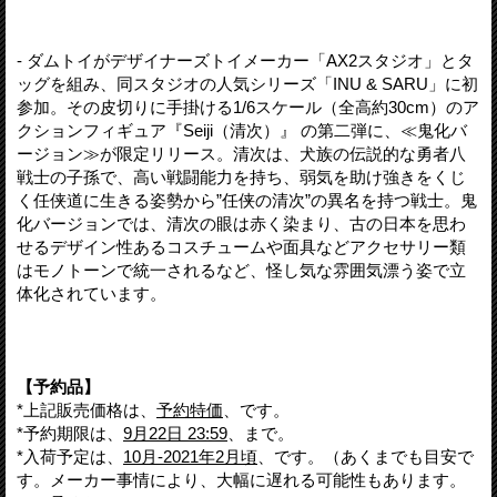
- ダムトイがデザイナーズトイメーカー「AX2スタジオ」とタ
ッグを組み、同スタジオの人気シリーズ「INU & SARU」に初
参加。その皮切りに手掛ける1/6スケール（全高約30cm）のア
クションフィギュア『Seiji（清次）』 の第二弾に、≪鬼化バ
ージョン≫が限定リリース。清次は、犬族の伝説的な勇者八
戦士の子孫で、高い戦闘能力を持ち、弱気を助け強きをくじ
く任侠道に生きる姿勢から”任侠の清次”の異名を持つ戦士。鬼
化バージョンでは、清次の眼は赤く染まり、古の日本を思わ
せるデザイン性あるコスチュームや面具などアクセサリー類
はモノトーンで統一されるなど、怪し気な雰囲気漂う姿で立
体化されています。
【予約品】
*上記販売価格は、
予約特価
、です。
*予約期限は、
9月22日 23:59
、まで。
*入荷予定は、
10月-2021年2月頃
、です。（あくまでも目安で
す。メーカー事情により、大幅に遅れる可能性もあります。