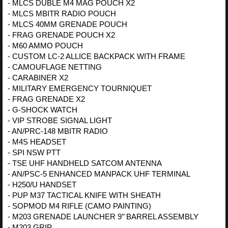
- MLCS DUBLE M4 MAG POUCH X2
- MLCS MBITR RADIO POUCH
- MLCS 40MM GRENADE POUCH
- FRAG GRENADE POUCH X2
- M60 AMMO POUCH
- CUSTOM LC-2 ALLICE BACKPACK WITH FRAME
- CAMOUFLAGE NETTING
- CARABINER X2
- MILITARY EMERGENCY TOURNIQUET
- FRAG GRENADE X2
- G-SHOCK WATCH
- VIP STROBE SIGNAL LIGHT
- AN/PRC-148 MBITR RADIO
- M4S HEADSET
- SPI NSW PTT
- TSE UHF HANDHELD SATCOM ANTENNA
- AN/PSC-5 ENHANCED MANPACK UHF TERMINAL
- H250/U HANDSET
- PUP M37 TACTICAL KNIFE WITH SHEATH
- SOPMOD M4 RIFLE (CAMO PAINTING)
- M203 GRENADE LAUNCHER 9’’ BARREL ASSEMBLY
- M203 GRIP