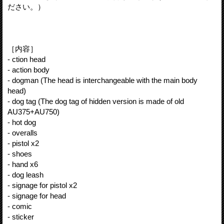
ださい。）
［内容］
- ction head
- action body
- dogman (The head is interchangeable with the main body
head)
- dog tag (The dog tag of hidden version is made of old
AU375+AU750)
- hot dog
- overalls
- pistol x2
- shoes
- hand x6
- dog leash
- signage for pistol x2
- signage for head
- comic
- sticker