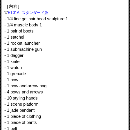
［内容］
▽
RT01A: スタンダード版
- 1/4 fine gel hair head sculpture 1
- 1/4 muscle body 1
- 1 pair of boots
- 1 satchel
- 1 rocket launcher
- 1 submachine gun
- 1 dagger
- 1 knife
- 1 watch
- 1 grenade
- 1 bow
- 1 bow and arrow bag
- 4 bows and arrows
- 10 styling hands
- 1 scene platform
- 1 jade pendant
- 1 piece of clothing
- 1 piece of pants
- 1 belt