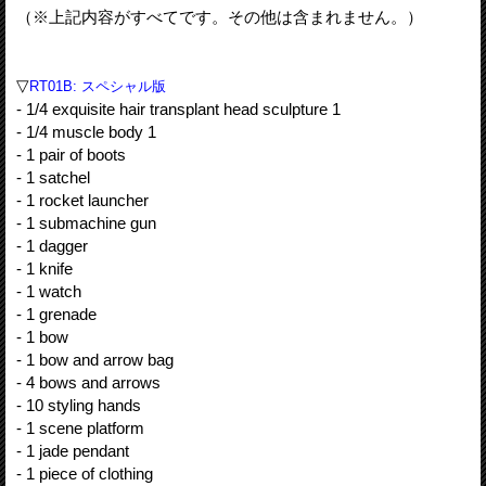
（※上記内容がすべてです。その他は含まれません。）
▽
RT01B: スペシャル版
- 1/4 exquisite hair transplant head sculpture 1
- 1/4 muscle body 1
- 1 pair of boots
- 1 satchel
- 1 rocket launcher
- 1 submachine gun
- 1 dagger
- 1 knife
- 1 watch
- 1 grenade
- 1 bow
- 1 bow and arrow bag
- 4 bows and arrows
- 10 styling hands
- 1 scene platform
- 1 jade pendant
- 1 piece of clothing