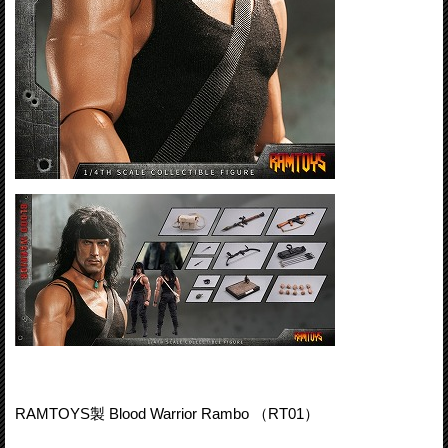
RAMTOYS製 Blood Warrior Rambo （RT01）