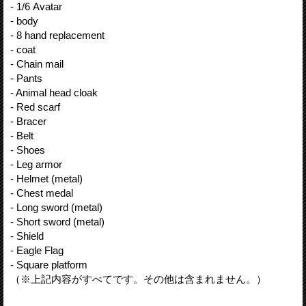
- 1/6 Avatar
- body
- 8 hand replacement
- coat
- Chain mail
- Pants
- Animal head cloak
- Red scarf
- Bracer
- Belt
- Shoes
- Leg armor
- Helmet (metal)
- Chest medal
- Long sword (metal)
- Short sword (metal)
- Shield
- Eagle Flag
- Square platform
（※上記内容がすべてです。その他は含まれません。）