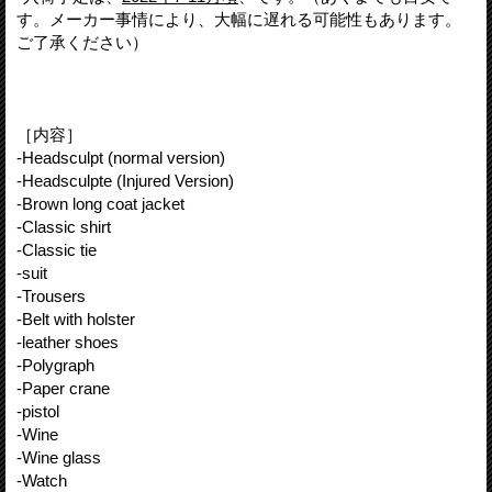
す。メーカー事情により、大幅に遅れる可能性もあります。
ご了承ください）
［内容］
-Headsculpt (normal version)
-Headsculpte (Injured Version)
-Brown long coat jacket
-Classic shirt
-Classic tie
-suit
-Trousers
-Belt with holster
-leather shoes
-Polygraph
-Paper crane
-pistol
-Wine
-Wine glass
-Watch