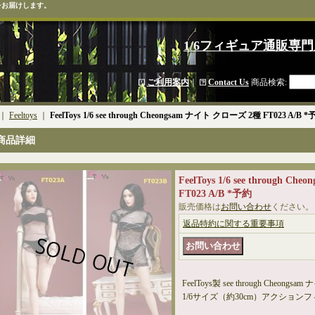
をお届けします。
1/6フィギュア通販専門
ご利用案内
｜
Contact Us
商品検索
:
｜
Feeltoys
｜
FeelToys 1/6 see through Cheongsam ナイト クローズ 2種 FT023 A/B 
商品詳細
FeelToys 1/6 see through 
FT023 A/B *予約
販売価格は
お問い合わせ
ください。
返品特約に関する重要事項
FeelToys製 see through Cheongs
1/6サイズ（約30cm）アクション