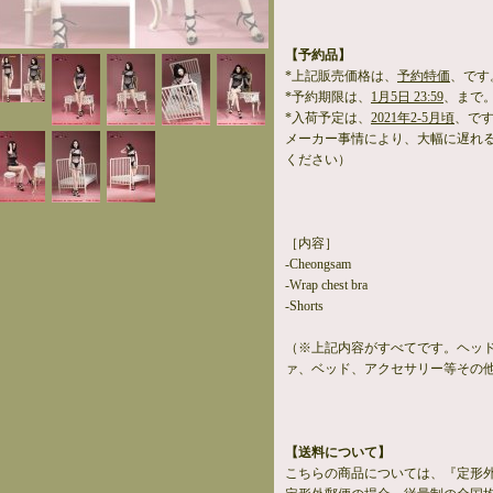
【予約品】
*上記販売価格は、
予約特価
、です
*予約期限は、
1月5日 23:59
、まで
*入荷予定は、
2021年2-5月頃
、で
メーカー事情により、大幅に遅れ
ください）
［内容］
-Cheongsam
-Wrap chest bra
-Shorts
（※上記内容がすべてです。ヘッ
ァ、ベッド、アクセサリー等その
【送料について】
こちらの商品については、『定形