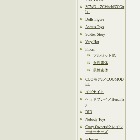
ZCWO（ZCWorld/ZCGir
l）
Dolls Figure
Asmus Toys
Soldier Story
Very Hot
Phicen
フルセット他
女性素体
男性素体
COOモデル/ COOMOD
EL
イグナイト
ヘッドプレイ／HeadPla
y
DID
Nobody Toys
Crazy Owners/クレイジ
ーオーナーズ
in house