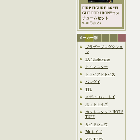
PIRP FIGURE 1/6 “FI
GHT FOR IRON”コス
チュームセット
9,980円
(税込)
メーカー別
ブラザープロダクショ
ン
3A / Underverse
トイマスター
トライアドトイズ
バンダイ
TTL
メディコム・トイ
ホットトイズ
ホットスタッフ HOT S
TUFF
サイドショウ
7th トイズ
VTS TOYS