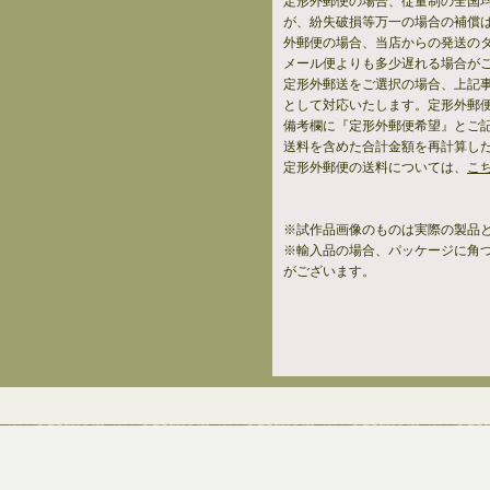
定形外郵便の場合、従量制の全国
が、紛失破損等万一の場合の補償
外郵便の場合、当店からの発送の
メール便よりも多少遅れる場合が
定形外郵送をご選択の場合、上記
として対応いたします。定形外郵
備考欄に『定形外郵便希望』とご
送料を含めた合計金額を再計算し
定形外郵便の送料については、
こ
※試作品画像のものは実際の製品
※輸入品の場合、パッケージに角
がございます。