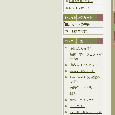
新規登録はこちら
ログインはこちら
ショッピングカート
カートの中身
カートは空です。
カテゴリー別
予約品/入荷待ち
映画・TV・アニメ・ゲ
ーム他
有名人（フルセット）
有名人（ヘッド）
Head Sculpt（その他ヘ
ッド）
無彩色ヘッド他
M.J.
創作・オリジナル
ミリタリー
ヘッド＋服セット （素