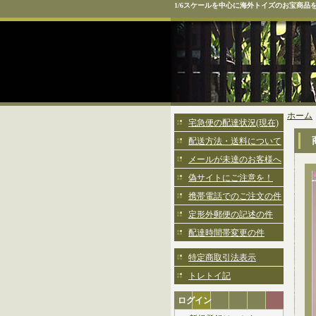
1/6スケールを中心に海外トイズのお宝商品
ホーム
宅急便の配達状況(現在)
配送方法・送料について
メールが未達のお客様へ
偽サイトにご注意を！
携帯電話でのご注文の件
定形外郵便の記述の件
配達時間帯変更の件
特定商取引法表示
トレトイ記
ログイン