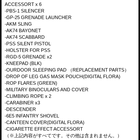
ACCESSORT x 6
-PBS-1 SILENCER
-GP-25 GRENADE LAUNCHER
-AKM SLING
-AK74 BAYONET
-AK74 SCABBARD
-PSS SILENT PISTOL
-HOLSTER FOR PSS
-RGD-5 GRENADE x2
-KNEEPAD (BLK)
-OURDOOR SLEEPING PAD （REPLACEMENT PARTS）
-DROP OF LEG GAS MASK POUCH(DIGITAL FLORA)
-ROP FLARES (GREEN)
-MILITARY BINOCULARS AND COVER
-CLIMBING ROPE x 2
-CARABINER x3
-DESCENDER
-6E5 INFANTRY SHOVEL
-CANTEEN COVER(DIGITAL FLORA)
-CIGARETTE EFFECT ACCESSORT
（※上記内容がすべてです。その他は含まれません。）