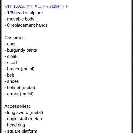
▽
HH18025: フィギュア＋戦馬セット
- 1/6 head sculpture
- movable body
- 8 replacement hands
Costumes:
- coat
- burgundy pants
- cloak
- scarf
- bracer (metal)
- belt
- shoes
- helmet (metal)
- armor (metal)
Accessories:
- long sword (metal)
- eagle staff (metal)
- head ring
- square platform