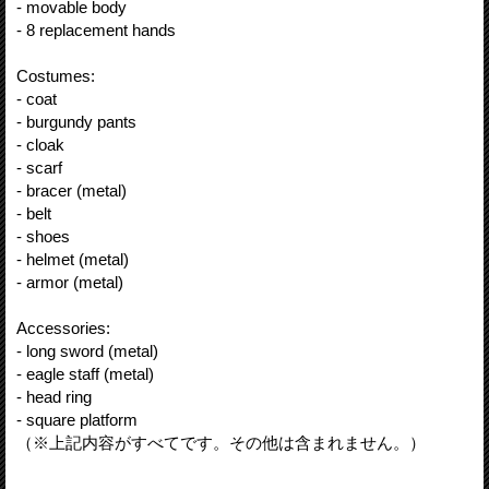
- movable body
- 8 replacement hands
Costumes:
- coat
- burgundy pants
- cloak
- scarf
- bracer (metal)
- belt
- shoes
- helmet (metal)
- armor (metal)
Accessories:
- long sword (metal)
- eagle staff (metal)
- head ring
- square platform
（※上記内容がすべてです。その他は含まれません。）