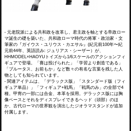
- 元老院派による共和政を改革し、君主政を軸とする帝政ロー
マ誕生の礎を築いた、共和政ローマ時代の将軍・政治家・文
筆家の『ガイウス・ユリウス・カエサル』(紀元前100年〜紀
元前44年、英語読み: ジュリアス・シーザー）が、
HHMODEL×HAOYUトイズから1/6スケールのアクションフィ
ギュアで登場。「賽は投げられた」「学習より創造である」
「ブルータス、お前もか」など数々の有名な言葉を残した人
物としても知られています。
- 関連アイテムは、「デラックス版」「スタンダード版（フィ
ギュア単品）」「フィギュア+戦馬」「戦馬のみ」の全部で4
種。甲冑の一部には合金、本革を採用。デラックス版には胸
像ベースとそれをディスプレイできるヘッド（頭部）のほ
か、古代ローマの世界観を演出したジオラマスタンドが追加
付属します。