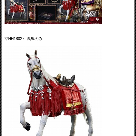
▽
HH18027: 戦馬のみ