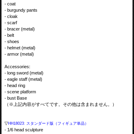
- coat
- burgundy pants
- cloak
- scarf
- bracer (metal)
- belt
- shoes
- helmet (metal)
- armor (metal)
Accessories:
- long sword (metal)
- eagle staff (metal)
- head ring
- scene platform
- bust Base
（※上記内容がすべてです。その他は含まれません。）
▽
HH18023: スタンダード版（フィギュア単品）
- 1/6 head sculpture