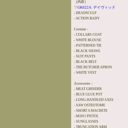
［内容］
GK022A: デイヴィッド
▽
- HEADSCULP
- ACTION BADY
Costume：
- COLLARS COAT
- WHITE BLOUSE
- PATTERNED TIE
- BLACK SHAWL
- SUIT PANTS
- BLACK BELT
- THE BUTCHER APRON
- WHITE VEST
Accessories：
- MEAT GRINDER
- BLUE GLUE POT
- LONG-HANDLED AXES
- SAW OSTEOTOME
- SHORT A MACHETE
- M1911 PISTOL
- SUNGLASSES
- TRUNCATION ARM