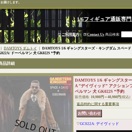
をお届けします。
1/6フィギュア通販専門
ご利用案内
｜
Contact Us
商品検索
:
｜
DAMTOYS ダムトイ
｜
DAMTOYS 1/6 ギャングスターズ・キングダム スペード
022A/ ドーベルマン 犬 GK022S *予約
商品詳細
DAMTOYS 1/6 ギャングス
A ”デイヴィッド” アクションフ
ベルマン 犬 GK022S *予約
販売価格
:
10,980円～48,980円
(税込)
返品特約に関する重要事項
GC022A: デイヴィッド
▽