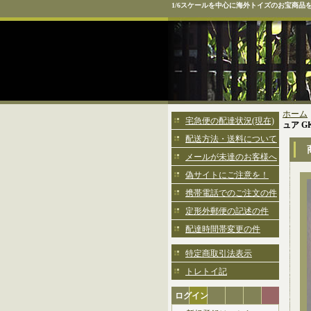
1/6スケールを中心に海外トイズのお宝商品
ホーム
宅急便の配達状況(現在)
ュア GK
配送方法・送料について
メールが未達のお客様へ
偽サイトにご注意を！
携帯電話でのご注文の件
定形外郵便の記述の件
配達時間帯変更の件
特定商取引法表示
トレトイ記
ログイン