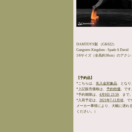
DAMTOYS製 （GK022）
Gangsters Kingdom - Spade A David
1/6サイズ（全高約30cm）のアク
【予約品】
*こちらは、
先入金対象品
、となり
*上記販売価格は、
予約特価
、です
*予約期限は、
4月9日 23:59
、まで
*入荷予定は、
2021年7-11月頃
、で
メーカー事情により、大幅に遅れ
ください。）