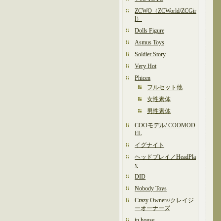
ZCWO（ZCWorld/ZCGir
l）
Dolls Figure
Asmus Toys
Soldier Story
Very Hot
Phicen
フルセット他
女性素体
男性素体
COOモデル/ COOMOD
EL
イグナイト
ヘッドプレイ／HeadPla
y
DID
Nobody Toys
Crazy Owners/クレイジ
ーオーナーズ
in house