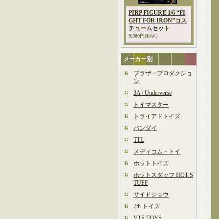
PIRP FIGURE 1/6 “FI
GHT FOR IRON”コス
チュームセット
9,980円
(税込)
メーカー別
ブラザープロダクショ
ン
3A / Underverse
トイマスター
トライアドトイズ
バンダイ
TTL
メディコム・トイ
ホットトイズ
ホットスタッフ HOT S
TUFF
サイドショウ
7th トイズ
VTS TOYS