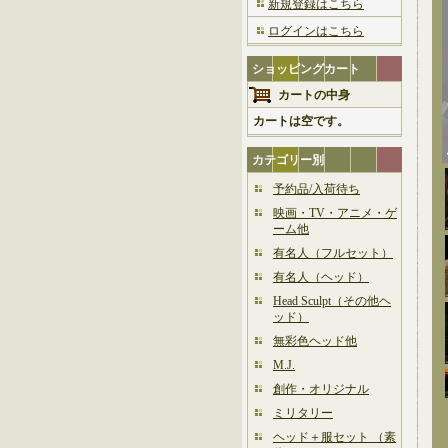
新規登録はこちら
ログインはこちら
ショッピングカート
カートの中身
カートは空です。
カテゴリー別
予約品/入荷待ち
映画・TV・アニメ・ゲ
ーム他
有名人（フルセット）
有名人（ヘッド）
Head Sculpt（その他ヘ
ッド）
無彩色ヘッド他
M.J.
創作・オリジナル
ミリタリー
ヘッド＋服セット （素