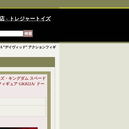
店 - トレジャートイズ
 A ”デイヴィッド” アクションフィギ
ターズ・キングダム スペード
ィギュア GK022A/ ドー