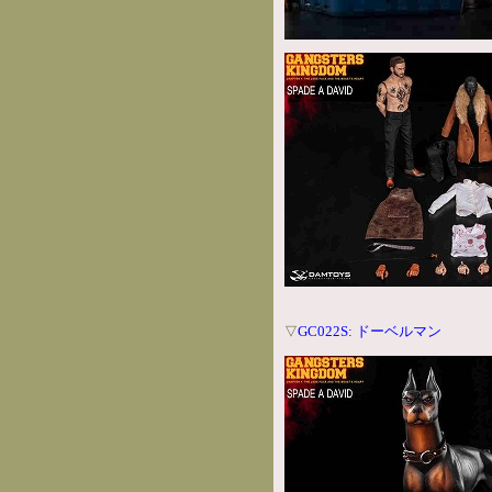
GC022S: ドーベルマン
▽