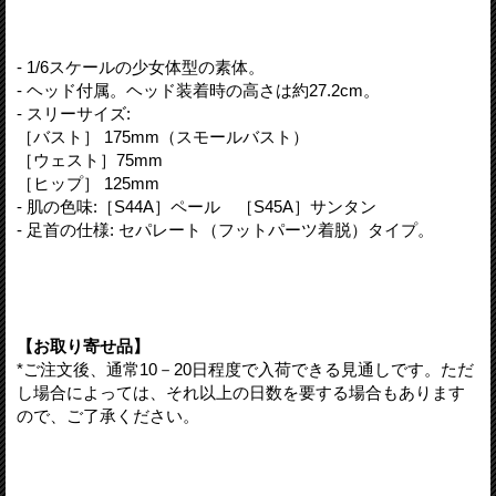
- 1/6スケールの少女体型の素体。
- ヘッド付属。ヘッド装着時の高さは約27.2cm。
- スリーサイズ:
［バスト］ 175mm（スモールバスト）
［ウェスト］75mm
［ヒップ］ 125mm
- 肌の色味:［S44A］ペール ［S45A］サンタン
- 足首の仕様: セパレート（フットパーツ着脱）タイプ。
【お取り寄せ品】
*ご注文後、通常10－20日程度で入荷できる見通しです。ただ
し場合によっては、それ以上の日数を要する場合もあります
ので、ご了承ください。