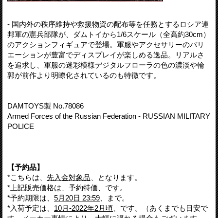
- 国内外の秩序維持や救援物資の配布等を任務とするロシア連
邦軍の憲兵部隊が、ダムトイから1/6スケール（全高約30cm）
のアクションフィギュアで登場。軍服やアクセサリーのバリ
エーションが豊富でディスプレイが楽しめる逸品。リアルさ
を追求し、軍服の迷彩模様デジタルフローラの色の濃淡や輪
郭が前作より明瞭化されているのも特徴です。
DAMTOYS製 No.78086
Armed Forces of the Russian Federation - RUSSIAN MILITARY
POLICE
【予約品】
*こちらは、
先入金対象品
、となります。
*上記販売価格は、
予約特価
、です。
*予約期限は、
5月20日 23:59
、まで。
*入荷予定は、
10月-2022年2月頃
、です。（あくまでも目安で