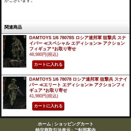
がございます。
関連商品
DAMTOYS 1/6 78078S ロシア連邦軍 狙撃兵 スナ
イパー ≪スペシャル エディション≫ アクション
フィギュア *お取り寄せ
48,980円
(税込)
DAMTOYS 1/6 78078 ロシア連邦軍 狙撃兵 スナイ
パー ≪エリート エディション≫ アクションフィ
ギュア *お取り寄せ
41,980円
(税込)
ホーム
|
ショッピングカート
特定商取引法表示
|
ご利用案内