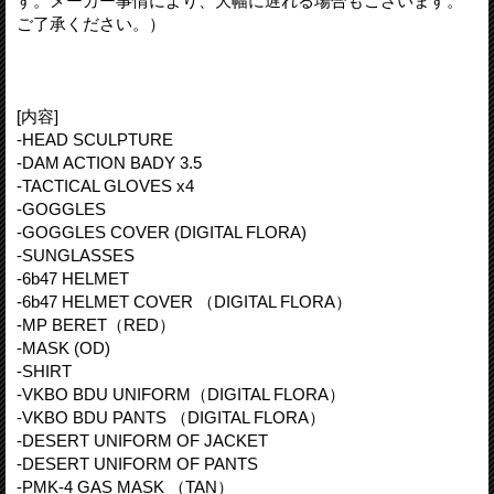
す。メーカー事情により、大幅に遅れる場合もございます。
ご了承ください。）
[内容]
-HEAD SCULPTURE
-DAM ACTION BADY 3.5
-TACTICAL GLOVES x4
-GOGGLES
-GOGGLES COVER (DIGITAL FLORA)
-SUNGLASSES
-6b47 HELMET
-6b47 HELMET COVER （DIGITAL FLORA）
-MP BERET（RED）
-MASK (OD)
-SHIRT
-VKBO BDU UNIFORM（DIGITAL FLORA）
-VKBO BDU PANTS （DIGITAL FLORA）
-DESERT UNIFORM OF JACKET
-DESERT UNIFORM OF PANTS
-PMK-4 GAS MASK （TAN）