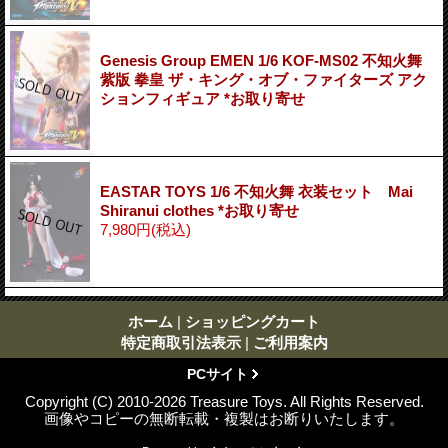
Genesis Group EMEN 1/6 KOF-MS02 不知火舞
紫版 拳皇 ザ・キング・オブ・ファイターズ アク
ションフィギュア *お取り寄せ
EASTAR TOYS 1/6 不知火舞 衣装セット Mai
Shiranui clothes *お取り寄せ
7,980円
(税込)
ホーム
|
ショッピングカート
特定商取引法表示
|
ご利用案内
PCサイト
Copyright (C) 2010-2026 Treasure Toys. All Rights Reserved.
画像やコピーの無断転載・複製はお断りいたします。