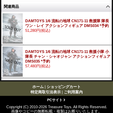
関連商品
DAMTOYS 1/6 流転の地球 CN171-11 救援隊 隊長
ワン・レイ アクションフィギュア DMS034 *予約
51,280円
(税込)
DAMTOYS 1/6 流転の地球 CN171-11 救援小隊 小
隊長 チャン・シャオジャン アクションフィギュア
DMS035 *予約
57,480円
(税込)
ホーム
|
ショッピングカート
特定商取引法表示
|
ご利用案内
PCサイト
Copyright (C) 2010-2026 Treasure Toys. All Rights Reserved.
画像やコピーの無断転載・複製はお断りいたします。