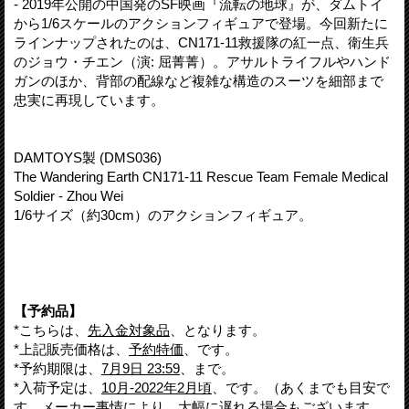
- 2019年公開の中国発のSF映画『流転の地球』が、ダムトイ
から1/6スケールのアクションフィギュアで登場。今回新たに
ラインナップされたのは、CN171-11救援隊の紅一点、衛生兵
のジョウ・チエン（演: 屈菁菁）。アサルトライフルやハンド
ガンのほか、背部の配線など複雑な構造のスーツを細部まで
忠実に再現しています。
DAMTOYS製 (DMS036)
The Wandering Earth CN171-11 Rescue Team Female Medical
Soldier - Zhou Wei
1/6サイズ（約30cm）のアクションフィギュア。
【予約品】
*こちらは、
先入金対象品
、となります。
*上記販売価格は、
予約特価
、です。
*予約期限は、
7月9日 23:59
、まで。
*入荷予定は、
10月-2022年2月頃
、です。（あくまでも目安で
す。メーカー事情により、大幅に遅れる場合もございます。