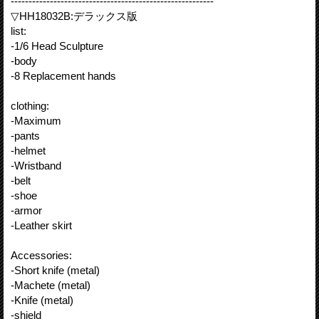
---------------------------------------------------------
▽HH18032B:デラックス版
list:
-1/6 Head Sculpture
-body
-8 Replacement hands
clothing:
-Maximum
-pants
-helmet
-Wristband
-belt
-shoe
-armor
-Leather skirt
Accessories:
-Short knife (metal)
-Machete (metal)
-Knife (metal)
-shield