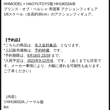
HHMODEL × HAOYUTOYS製 HH18032A/B
プリンス・オブ・ペルシャ 帝国軍 アクションフィギュア
1/6スケール（全高約30cm）のアクションフィギュア。
【予約品】
*こちらの商品は、
先入金対象品
、となります。
*上記販売価格は、
予約特価
、です。
*予約期限は、
8月16日 23:59
まで。
*入荷予定は、
2021年9-12月頃
、です。（あくまでも目安で
す。メーカー事情により、大幅に遅れる可能性もあります。
ご了承ください）
［内容］
▽HH18032A:ノーマル版
list: