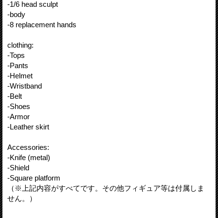
-1/6 head sculpt
-body
-8 replacement hands
clothing:
-Tops
-Pants
-Helmet
-Wristband
-Belt
-Shoes
-Armor
-Leather skirt
Accessories:
-Knife (metal)
-Shield
-Square platform
（※上記内容がすべてです。その他フィギュア等は付属しま
せん。）