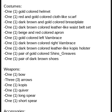
Costumes:
-One (1) gold colored helmet
-One (1) red and gold colored cloth-like scarf
-One (1) dark brown and gold colored breastplate
-One (1) dark brown colored leather-like waist belt set
-One (1) beige and red colored apron
-One (1) gold colored left Vambrace
-One (1) dark brown colored right Vambrace
-One (1) dark brown colored leather-like kopis holster
-One (1) pair of gold colored Shins_Greaves
-One (1) pair of dark brown shoes
Weapons:
-One (1) bow
-Three (3) arrows
-One (1) kopis
-One (1) quiver
-One (1) long spear
-One (1) short spear
Accessories: