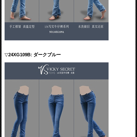
▽
24XG109B: ダークブルー