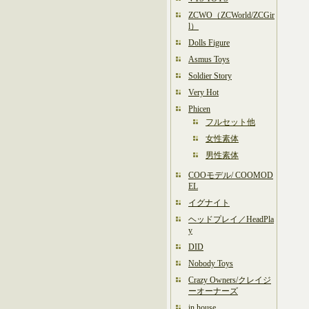
ZCWO（ZCWorld/ZCGir
l）
Dolls Figure
Asmus Toys
Soldier Story
Very Hot
Phicen
フルセット他
女性素体
男性素体
COOモデル/ COOMOD
EL
イグナイト
ヘッドプレイ／HeadPla
y
DID
Nobody Toys
Crazy Owners/クレイジ
ーオーナーズ
in house