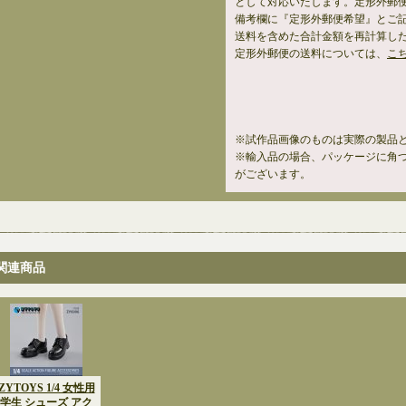
として対応いたします。定形外郵
備考欄に『定形外郵便希望』とご
送料を含めた合計金額を再計算し
定形外郵便の送料については、
こ
※試作品画像のものは実際の製品
※輸入品の場合、パッケージに角
がございます。
関連商品
ZYTOYS 1/4 女性用
学生 シューズ アク