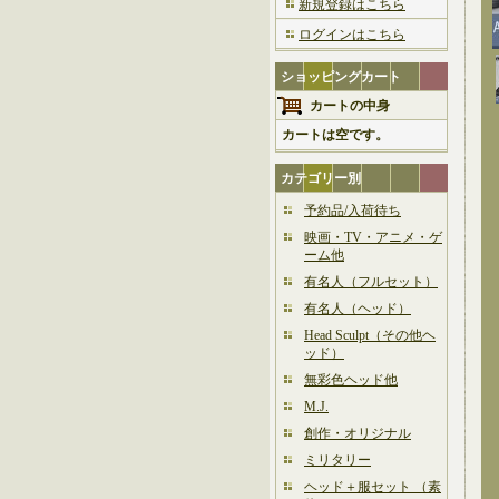
新規登録はこちら
ログインはこちら
ショッピングカート
カートの中身
カートは空です。
カテゴリー別
予約品/入荷待ち
映画・TV・アニメ・ゲ
ーム他
有名人（フルセット）
有名人（ヘッド）
Head Sculpt（その他ヘ
ッド）
無彩色ヘッド他
M.J.
創作・オリジナル
ミリタリー
ヘッド＋服セット （素