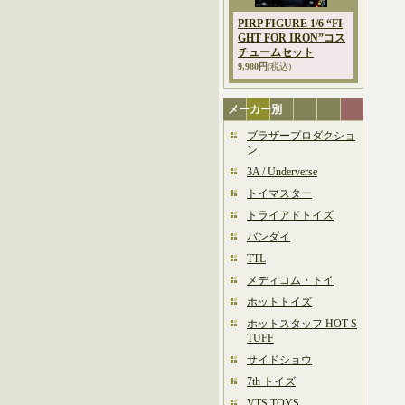
PIRP FIGURE 1/6 “FI
GHT FOR IRON”コス
チュームセット
9,980円
(税込)
メーカー別
ブラザープロダクショ
ン
3A / Underverse
トイマスター
トライアドトイズ
バンダイ
TTL
メディコム・トイ
ホットトイズ
ホットスタッフ HOT S
TUFF
サイドショウ
7th トイズ
VTS TOYS