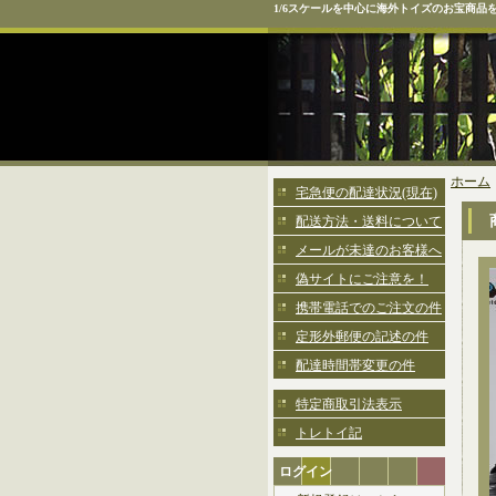
1/6スケールを中心に海外トイズのお宝商品
ホーム
宅急便の配達状況(現在)
配送方法・送料について
メールが未達のお客様へ
偽サイトにご注意を！
携帯電話でのご注文の件
定形外郵便の記述の件
配達時間帯変更の件
特定商取引法表示
トレトイ記
ログイン