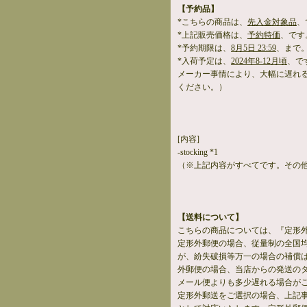
【予約品】
*こちらの商品は、
先入金対象品
、
*上記販売価格は、
予約特価
、です
*予約期限は、
8月5日 23:59
、まで
*入荷予定は、
2024年8-12月頃
、で
メーカー事情により、大幅に遅れ
ください。）
[内容]
-stocking *1
（※上記内容がすべてです。その
【送料について】
こちらの商品については、『定形
定形外郵便の場合、従量制の全国
が、紛失破損等万一の場合の補償
外郵便の場合、当店からの発送の
メール便よりも多少遅れる場合が
定形外郵送をご選択の場合、上記