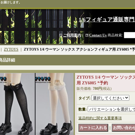
をお届けします。
1/6フィギュア通販専門
ご利用案内
｜
Contact Us
商品検索
:
｜
ZYTOYS
｜
ZYTOYS 1/4 ウーマン ソックス アクションフィギュア用 ZY6005 *
商品詳細
ZYTOYS 1/4 ウーマン ソ
用 ZY6005 *予約
販売価格
:
780円
(税込)
タイプ
:
数量
:
返品特約に関する重要事項
｜