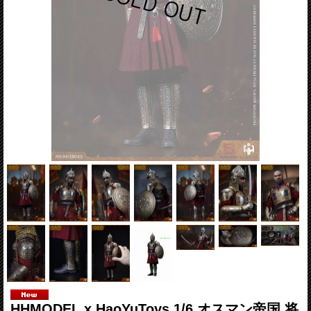
HHMODEL x HaoYuToys 1/6 オスマン帝国 将