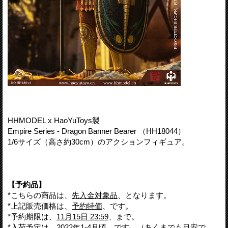
HHMODEL x HaoYuToys製
Empire Series - Dragon Banner Bearer （HH18044）
1/6サイズ（高さ約30cm）のアクションフィギュア。
【予約品】
*こちらの商品は、
先入金対象品
、となります。
*上記販売価格は、
予約特価
、です。
*予約期限は、
11月15日 23:59
、まで。
*入荷予定は、
2022年1-4月頃
、です。（あくまでも目安で