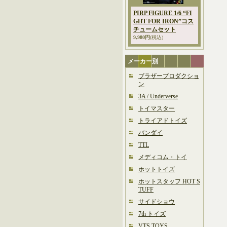
PIRP FIGURE 1/6 “FI
GHT FOR IRON”コス
チュームセット
9,980円
(税込)
メーカー別
ブラザープロダクショ
ン
3A / Underverse
トイマスター
トライアドトイズ
バンダイ
TTL
メディコム・トイ
ホットトイズ
ホットスタッフ HOT S
TUFF
サイドショウ
7th トイズ
VTS TOYS