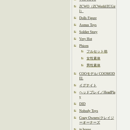
ZCWO（ZCWorld/ZCGir
l）
Dolls Figure
Asmus Toys
Soldier Story
Very Hot
Phicen
フルセット他
女性素体
男性素体
COOモデル/ COOMOD
EL
イグナイト
ヘッドプレイ／HeadPla
y
DID
Nobody Toys
Crazy Owners/クレイジ
ーオーナーズ
in house