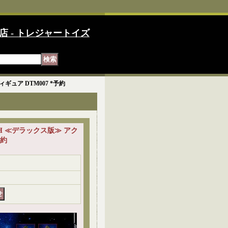
店 - トレジャートイズ
ィギュア DTM007 *予約
INCH ≪デラックス版≫ アク
予約