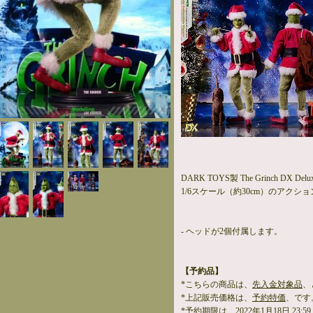
DARK TOYS製 The Grinch DX Delux
1/6スケール（約30cm）のアクシ
- ヘッドが2個付属します。
【予約品】
*こちらの商品は、
先入金対象品
、
*上記販売価格は、
予約特価
、です
*予約期限は、
2022年1月18日 23:59