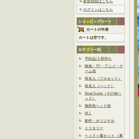
新規登録はこちら
ログインはこちら
ショッピングカート
カートの中身
カートは空です。
カテゴリー別
予約品/入荷待ち
映画・TV・アニメ・ゲ
ーム他
有名人（フルセット）
有名人（ヘッド）
Head Sculpt（その他ヘ
ッド）
無彩色ヘッド他
M.J.
創作・オリジナル
ミリタリー
ヘッド＋服セット （素