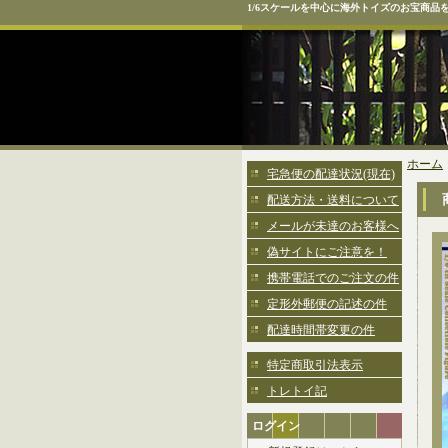
1/6スケールを中心に海外トイズのお宝商品
ホーム
宅急便の配達状況(現在)
配送方法・送料について
メールが未達のお客様へ
偽サイトにご注意を！
携帯電話でのご注文の件
定形外郵便の記述の件
配達時間帯変更の件
特定商取引法表示
トレトイ記
ログイン