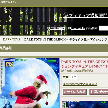
をお届けします。
1/6フィギュア通販専門
ご利用案内
｜
Contact Us
商品検索
:
｜
DARK TOYS
｜
DARK TOYS 1/6 THE GRINCH ≪デラックス版≫ アクションフ
商品詳細
DARK TOYS 1/6 THE GR
ションフィギュア DTM007 *
販売価格
:
36,680円
(税込)
数量
:
返品特約に関する重要事項
｜