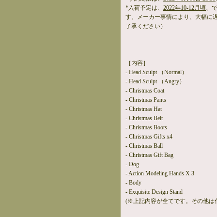
*入荷予定は、
2022年10-12月頃
、
す。メーカー事情により、大幅に
了承ください）
［内容］
- Head Sculpt （Normal）
- Head Sculpt （Angry）
- Christmas Coat
- Christmas Pants
- Christmas Hat
- Christmas Belt
- Christmas Boots
- Christmas Gifts x4
- Christmas Ball
- Christmas Gift Bag
- Dog
- Action Modeling Hands X 3
- Body
- Exquisite Design Stand
(※上記内容が全てです。その他は