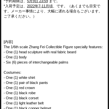
*予約期限は、
5月9日 23:59
まで。
*入荷予定は、
2022年7-11月頃
、です。（あくまでも目安で
す。メーカー事情により、大幅に遅れる場合もございます。
ご了承ください。）
[内容]
The 1/6th scale Zhang Fei Collectible Figure specially features:
- One (1) head sculpture with real fabric beard
- One (1) body
- Six (6) pieces of interchangeable palms
Costumes:
- One (1) white shirt
- One (1) pair of black pants
- One (1) red crown
- One (1) black robe
- One (1) black corset
- One (1) light leather belt
- One (1) black copper helmet