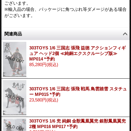
ございます。
※輸入品の場合、パッケージに角つぶれ等ダメージがある場合
がございます。
関連商品
303TOYS 1/6 三国志 張飛 益徳 アクションフィギ
ュア ヘッド2個 ≪純銅エクスクルーシブ版≫
MP014 *予約
85,280円
(税込)
303TOYS 1/6 三国志 張飛 戦馬 鳥雲踏雪 スタチュ
ー MP015 *予約
23,580円
(税込)
303TOYS 1/6 兜 純銅 金獣鳳凰翼兜 銀獣鳳凰翼兜
2種 MP016 MP017 *予約