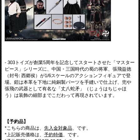
- 303トイズが創業5周年を記念してスタートさせた「マスター
ピース」シリーズに、中国・三国時代の蜀の将軍、張飛益徳
（封号: 西郷侯）が1/6スケールのアクションフィギュアで登
場。鎧は本革を下地に純銅製パーツを手縫いで仕上げ、兜や
張飛の武器として有名な「丈八蛇矛」（じょうはちじゃほ
う）は装飾の細部までこだわって再現されています。
【予約品】
*こちらの商品は、
先入金対象品
、です。
*上記販売価格は、
予約特価
、です。