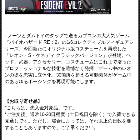
- ノーツとダムトイのタッグで送るカプコンの大人気ゲーム
『バイオハザード RE：2』の1/6コレクティブルフィギュアシ
リーズ。今回新たにオリジナル版コスチュームを再現した
「レオン・S・ケネディ クラシックバージョン」が登場。ヘ
ッド、武器、アクセサリー、コスチュームはこれまで培った
プロフェッショナルな技術を遺憾なく発揮、ゲーム中のレオ
ンの姿を忠実に立体化。30箇所を超える可動素体がゲーム中
のあらゆるポージングを再現可能にします。
【お取り寄せ品】
*こちらは、
先入金対象品
、です。
*ご注文後、通常10-20日程度（土日祝日を除く）で入荷できる
見通しです。ただし、場合によっては、それ以上の日数を要
することもありますので、ご了承ください。