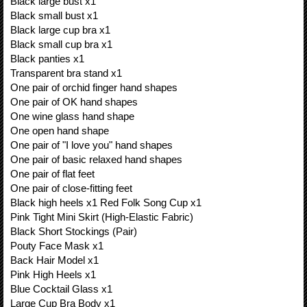
Black large bust x1
Black small bust x1
Black large cup bra x1
Black small cup bra x1
Black panties x1
Transparent bra stand x1
One pair of orchid finger hand shapes
One pair of OK hand shapes
One wine glass hand shape
One open hand shape
One pair of "I love you" hand shapes
One pair of basic relaxed hand shapes
One pair of flat feet
One pair of close-fitting feet
Black high heels x1 Red Folk Song Cup x1
Pink Tight Mini Skirt (High-Elastic Fabric)
Black Short Stockings (Pair)
Pouty Face Mask x1
Back Hair Model x1
Pink High Heels x1
Blue Cocktail Glass x1
Large Cup Bra Body x1