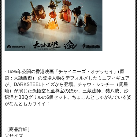
- 1995年公開の香港映画「チャイニーズ・オデッセイ」(原
題：大話西遊） の登場人物をデフォルメしたミニフィギュア
が、DARKSTEELトイズから登場。チャウ・シンチー（周星
馳）が演じた孫悟空と至尊宝のほか、三蔵法師、猪八戒、沙
悟浄とBBQグリルの6個セット。ちょこんとしゃがんでいる姿
がなんともカワイイ！
［商品詳細］
▽サイズ