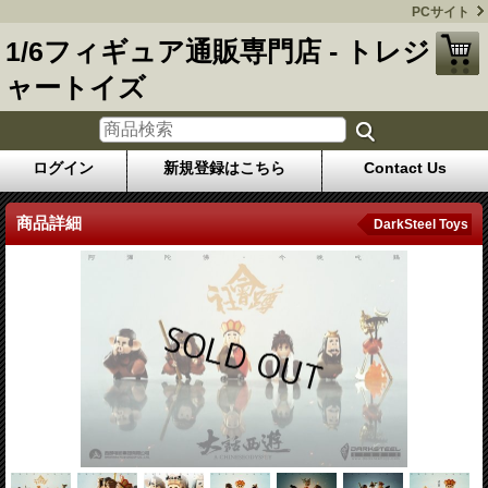
PCサイト
1/6フィギュア通販専門店 - トレジ
ャートイズ
ログイン
新規登録はこちら
Contact Us
商品詳細
DarkSteel Toys