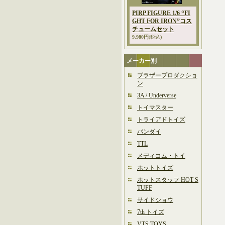
PIRP FIGURE 1/6 “FI
GHT FOR IRON”コス
チュームセット
9,980円
(税込)
メーカー別
ブラザープロダクショ
ン
3A / Underverse
トイマスター
トライアドトイズ
バンダイ
TTL
メディコム・トイ
ホットトイズ
ホットスタッフ HOT S
TUFF
サイドショウ
7th トイズ
VTS TOYS