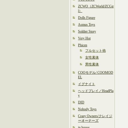
ZCWO（ZCWorld/ZCGir
l）
Dolls Figure
Asmus Toys
Soldier Story
Very Hot
Phicen
フルセット他
女性素体
男性素体
COOモデル/ COOMOD
EL
イグナイト
ヘッドプレイ／HeadPla
y
DID
Nobody Toys
Crazy Owners/クレイジ
ーオーナーズ
in house