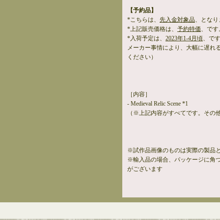
【予約品】
*こちらは、
先入金対象品
、となり
*上記販売価格は、
予約特価
、です
*入荷予定は、
2023年1-4月頃
、で
メーカー事情により、大幅に遅れ
ください）
［内容］
- Medieval Relic Scene *1
（※上記内容がすべてです。その
※試作品画像のものは実際の製品
※輸入品の場合、パッケージに角
がございます