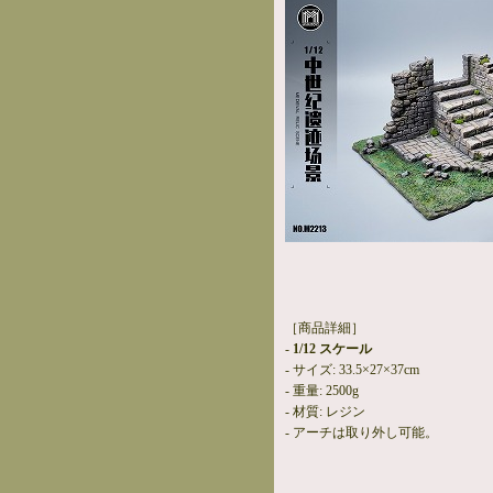
［商品詳細］
-
1/12 スケール
- サイズ: 33.5×27×37cm
- 重量: 2500g
- 材質: レジン
- アーチは取り外し可能。