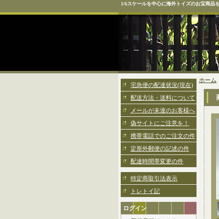
1/6スケールを中心に海外トイズのお宝商品
ホーム
宅急便の配達状況(現在)
配送方法・送料について
メールが未達のお客様へ
偽サイトにご注意を！
携帯電話でのご注文の件
定形外郵便の記述の件
配達時間帯変更の件
特定商取引法表示
トレトイ記
ログイン