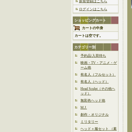
新規登録はこちら
ログインはこちら
ショッピングカート
カートの中身
カートは空です。
カテゴリー別
予約品/入荷待ち
映画・TV・アニメ・ゲ
ーム他
有名人（フルセット）
有名人（ヘッド）
Head Sculpt（その他ヘ
ッド）
無彩色ヘッド他
M.J.
創作・オリジナル
ミリタリー
ヘッド＋服セット （素