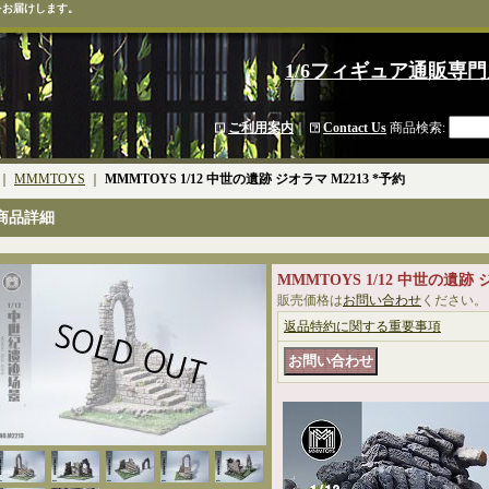
をお届けします。
1/6フィギュア通販専門
ご利用案内
｜
Contact Us
商品検索
:
｜
MMMTOYS
｜
MMMTOYS 1/12 中世の遺跡 ジオラマ M2213 *予約
商品詳細
MMMTOYS 1/12 中世の遺跡
販売価格は
お問い合わせ
ください。
返品特約に関する重要事項