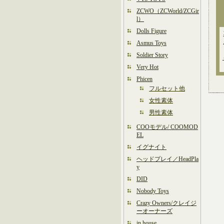
ZCWO（ZCWorld/ZCGir
l）
Dolls Figure
Asmus Toys
Soldier Story
Very Hot
Phicen
フルセット他
女性素体
男性素体
COOモデル/ COOMOD
EL
イグナイト
ヘッドプレイ／HeadPla
y
DID
Nobody Toys
Crazy Owners/クレイジ
ーオーナーズ
in house