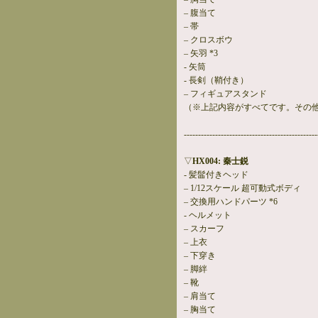
– 腹当て
– 帯
– クロスボウ
– 矢羽 *3
- 矢筒
- 長剣（鞘付き）
– フィギュアスタンド
（※上記内容がすべてです。その
-----------------------------------------------
▽
HX004: 秦士鋭
- 髪髷付きヘッド
– 1/12スケール 超可動式ボディ
– 交換用ハンドパーツ *6
- ヘルメット
– スカーフ
– 上衣
– 下穿き
– 脚絆
– 靴
– 肩当て
– 胸当て