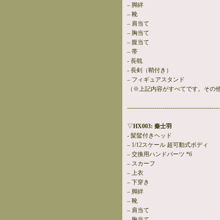
– 脚絆
– 靴
– 肩当て
– 胸当て
– 腹当て
– 帯
- 長戟
- 長剣（鞘付き）
– フィギュアスタンド
（※上記内容がすべてです。その
-----------------------------------------------
▽
HX003: 秦士羽
- 髪髷付きヘッド
– 1/12スケール 超可動式ボディ
– 交換用ハンドパーツ *6
– スカーフ
– 上衣
– 下穿き
– 脚絆
– 靴
– 肩当て
– 胸当て