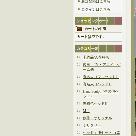
新規登録はこちら
ログインはこちら
ショッピングカート
カートの中身
カートは空です。
カテゴリー別
予約品/入荷待ち
映画・TV・アニメ・ゲ
ーム他
有名人（フルセット）
有名人（ヘッド）
Head Sculpt（その他ヘ
ッド）
無彩色ヘッド他
M.J.
創作・オリジナル
ミリタリー
ヘッド＋服セット （素