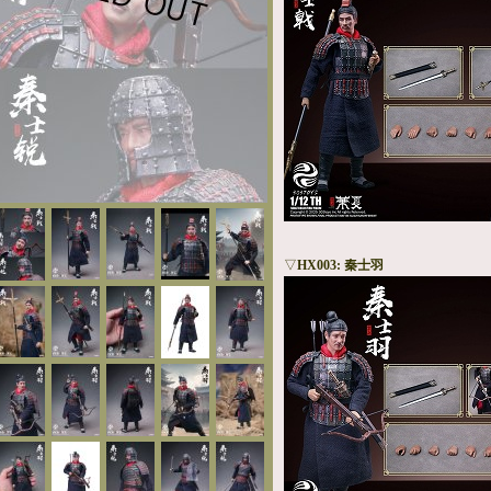
▽
HX003: 秦士羽