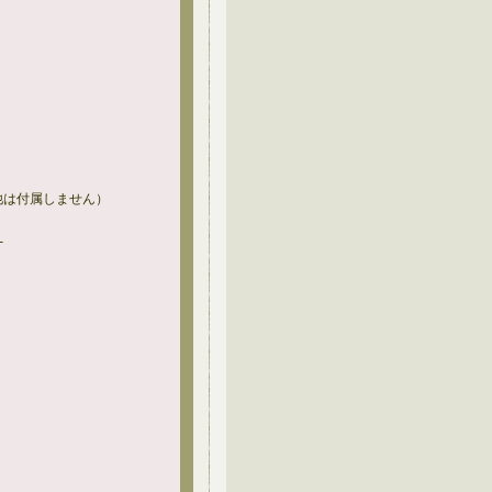
他は付属しません）
-