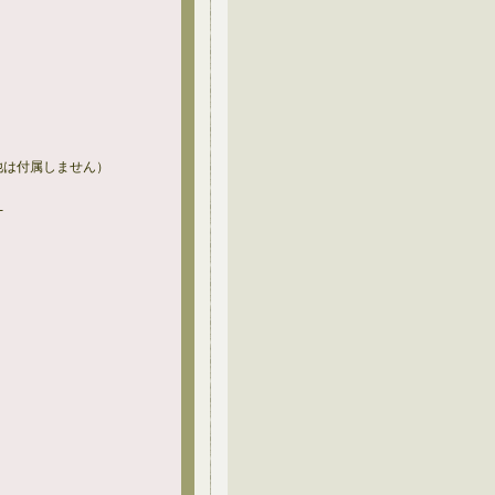
他は付属しません）
-