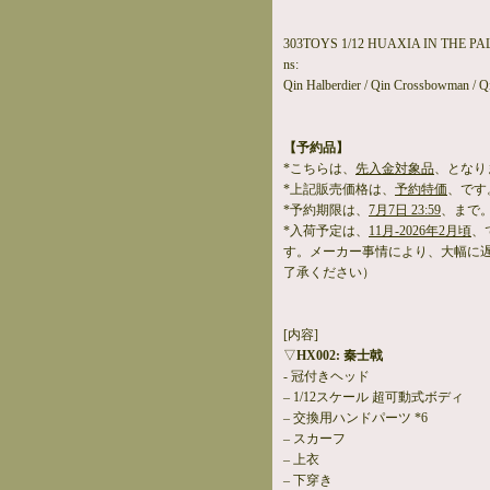
303TOYS 1/12 HUAXIA IN THE PALM 
ns:
Qin Halberdier / Qin Crossbowman / 
【予約品】
*こちらは、
先入金対象品
、となり
*上記販売価格は、
予約特価
、です
*予約期限は、
7月7日 23:59
、まで
*入荷予定は、
11月-2026年2月頃
、
す。メーカー事情により、大幅に
了承ください）
[内容]
▽
HX002: 秦士戟
- 冠付きヘッド
– 1/12スケール 超可動式ボディ
– 交換用ハンドパーツ *6
– スカーフ
– 上衣
– 下穿き