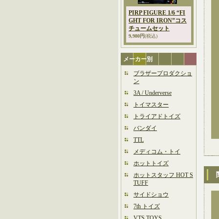
PIRP FIGURE 1/6 “FI
GHT FOR IRON”コス
チュームセット
9,980円
(税込)
メーカー別
ブラザープロダクショ
ン
3A / Underverse
トイマスター
トライアドトイズ
バンダイ
TTL
メディコム・トイ
ホットトイズ
ホットスタッフ HOT S
TUFF
サイドショウ
7th トイズ
VTS TOYS