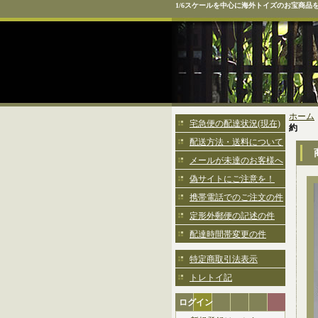
1/6スケールを中心に海外トイズのお宝商品
ホーム
宅急便の配達状況(現在)
約
配送方法・送料について
メールが未達のお客様へ
偽サイトにご注意を！
携帯電話でのご注文の件
定形外郵便の記述の件
配達時間帯変更の件
特定商取引法表示
トレトイ記
ログイン