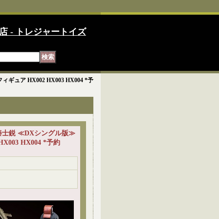
店 - トレジャートイズ
ュア HX002 HX003 HX004 *予
士羽 秦士鋭 ≪DXシングル版≫
003 HX004 *予約