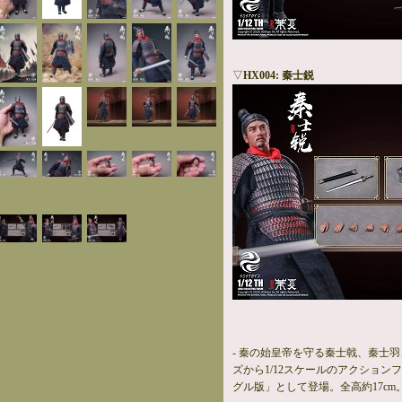
▽
HX004: 秦士鋭
- 秦の始皇帝を守る秦士戟、秦士羽
ズから1/12スケールのアクション
グル版」として登場。全高約17cm