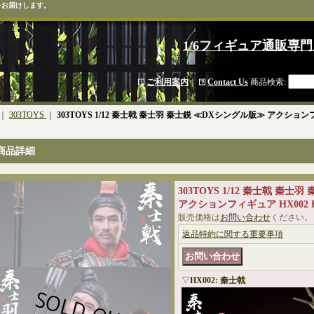
をお届けします。
1/6フィギュア通販専門
ご利用案内
｜
Contact Us
商品検索
:
｜
303TOYS
｜
303TOYS 1/12 秦士戟 秦士羽 秦士鋭 ≪DXシングル版≫ アクションフィギ
商品詳細
303TOYS 1/12 秦士戟 秦
アクションフィギュア HX002 HX
販売価格は
お問い合わせ
ください。
返品特約に関する重要事項
▽
HX002: 秦士戟