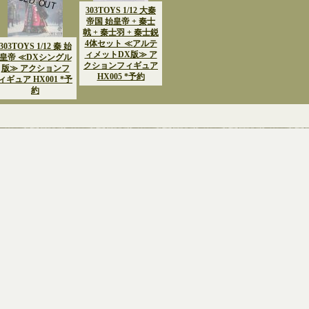
303TOYS 1/12 大秦
帝国 始皇帝 + 秦士
戟 + 秦士羽 + 秦士鋭
4体セット ≪アルテ
303TOYS 1/12 秦 始
ィメットDX版≫ ア
皇帝 ≪DXシングル
クションフィギュア
版≫ アクションフ
HX005 *予約
ィギュア HX001 *予
約