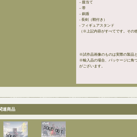
– 腹当て
– 帯
– 銅盾
- 長剣（鞘付き）
- フィギュアスタンド
（※上記内容がすべてです。その
※試作品画像のものは実際の製品
※輸入品の場合、パッケージに角
がございます。
関連商品