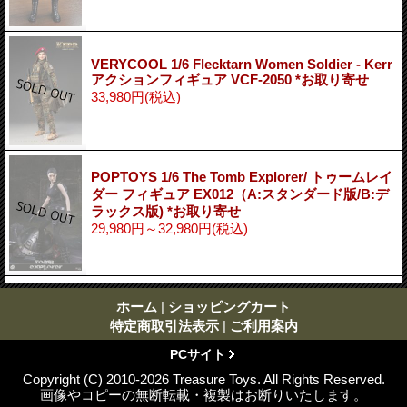
VERYCOOL 1/6 Flecktarn Women Soldier - Kerr
アクションフィギュア VCF-2050 *お取り寄せ
33,980円
(税込)
POPTOYS 1/6 The Tomb Explorer/ トゥームレイ
ダー フィギュア EX012（A:スタンダード版/B:デ
ラックス版) *お取り寄せ
29,980円～32,980円
(税込)
ホーム
|
ショッピングカート
特定商取引法表示
|
ご利用案内
PCサイト
Copyright (C) 2010-2026 Treasure Toys. All Rights Reserved.
画像やコピーの無断転載・複製はお断りいたします。