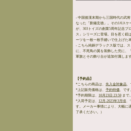
- 中国後漢末期から三国時代の武
なった「劉備玄徳」。その1/6ス
が、303トイズの創業5周年記念
ス」シリーズに登場。目を惹く鎧
ーツを一枚一枚手縫いで仕上げた
- こちら純銅デラックス版では、
に、不死鳥の翼を装飾した兜に、
軍旗とその飾り台が追加付属しま
【予約品】
*こちらの商品は、
先入金対象品
、
*上記販売価格は、
予約特価
、です
*予約期限は、
10月23日 23:59
まで
*入荷予定は、
12月-2023年3月頃
、
す。メーカー事情により、大幅に
了承ください。）