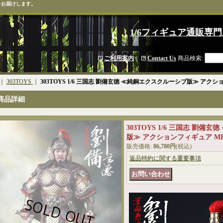
をお届けします。
1/6フィギュア通販専門
ご利用案内
｜
Contact Us
商品検索
:
｜
303TOYS
｜
303TOYS 1/6 三国志 劉備玄徳 ≪純銅エクスクルーシブ版≫ アクショ
商品詳細
303TOYS 1/6 三国志 劉
版≫ アクションフィギュア MP0
販売価格
:
86,780円
(税込)
返品特約に関する重要事項