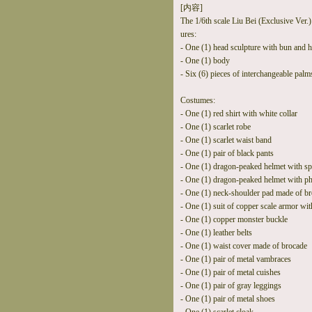
[内容]
The 1/6th scale Liu Bei (Exclusive Ver.) 
ures:
- One (1) head sculpture with bun and 
- One (1) body
- Six (6) pieces of interchangeable palm
Costumes:
- One (1) red shirt with white collar
- One (1) scarlet robe
- One (1) scarlet waist band
- One (1) pair of black pants
- One (1) dragon-peaked helmet with sp
- One (1) dragon-peaked helmet with p
- One (1) neck-shoulder pad made of b
- One (1) suit of copper scale armor wi
- One (1) copper monster buckle
- One (1) leather belts
- One (1) waist cover made of brocade
- One (1) pair of metal vambraces
- One (1) pair of metal cuishes
- One (1) pair of gray leggings
- One (1) pair of metal shoes