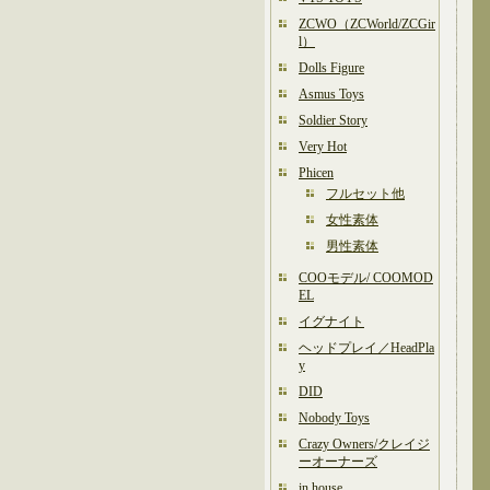
ZCWO（ZCWorld/ZCGir
l）
Dolls Figure
Asmus Toys
Soldier Story
Very Hot
Phicen
フルセット他
女性素体
男性素体
COOモデル/ COOMOD
EL
イグナイト
ヘッドプレイ／HeadPla
y
DID
Nobody Toys
Crazy Owners/クレイジ
ーオーナーズ
in house