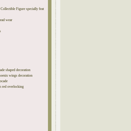
Collectible Figure specially feat
head wear
s
ade shaped decoration
hoenix wings decoration
rocade
th red overlocking