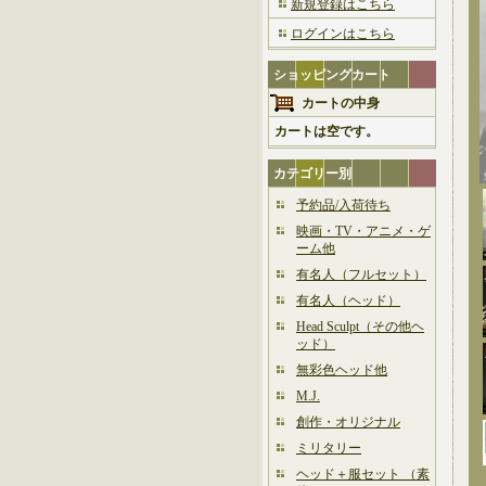
新規登録はこちら
ログインはこちら
ショッピングカート
カートの中身
カートは空です。
カテゴリー別
予約品/入荷待ち
映画・TV・アニメ・ゲ
ーム他
有名人（フルセット）
有名人（ヘッド）
Head Sculpt（その他ヘ
ッド）
無彩色ヘッド他
M.J.
創作・オリジナル
ミリタリー
ヘッド＋服セット （素