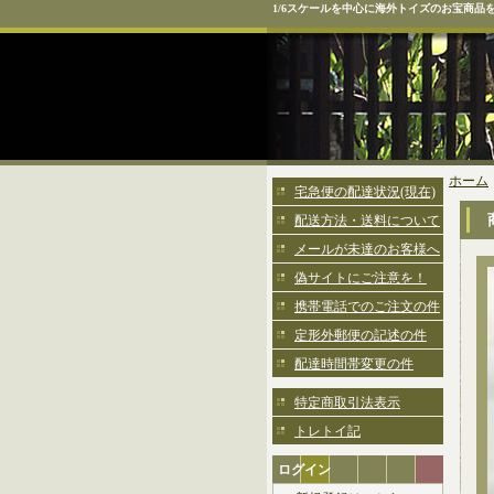
1/6スケールを中心に海外トイズのお宝商品
ホーム
宅急便の配達状況(現在)
配送方法・送料について
メールが未達のお客様へ
偽サイトにご注意を！
携帯電話でのご注文の件
定形外郵便の記述の件
配達時間帯変更の件
特定商取引法表示
トレトイ記
ログイン