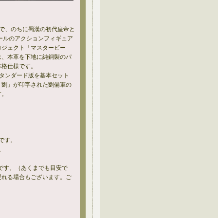
将で、のちに蜀漢の初代皇帝と
ケールのアクションフィギュア
プロジェクト「マスターピー
は、本革を下地に純銅製のパ
本格仕様です。
スタンダード版を基本セット
「劉」が印字された劉備軍の
す。
です。
。
。
です。（あくまでも目安で
遅れる場合もございます。ご