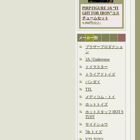
PIRP FIGURE 1/6 “FI
GHT FOR IRON”コス
チュームセット
9,980円
(税込)
メーカー別
ブラザープロダクショ
ン
3A / Underverse
トイマスター
トライアドトイズ
バンダイ
TTL
メディコム・トイ
ホットトイズ
ホットスタッフ HOT S
TUFF
サイドショウ
7th トイズ
VTS TOYS