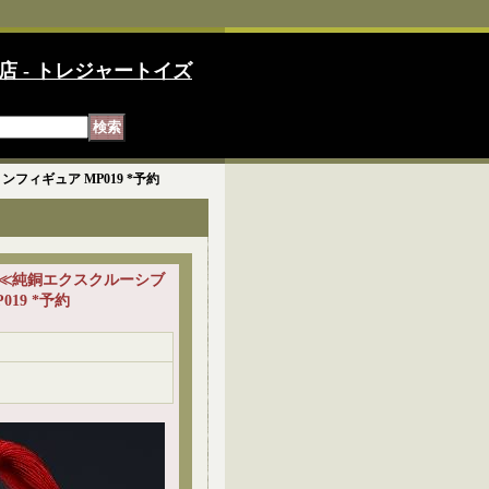
店 - トレジャートイズ
ンフィギュア MP019 *予約
備玄徳 ≪純銅エクスクルーシブ
19 *予約