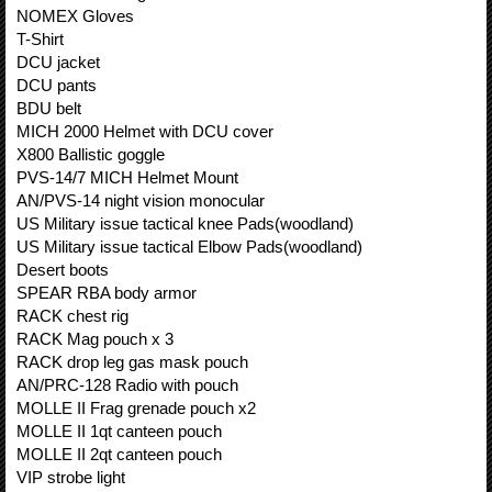
NOMEX Gloves
T-Shirt
DCU jacket
DCU pants
BDU belt
MICH 2000 Helmet with DCU cover
X800 Ballistic goggle
PVS-14/7 MICH Helmet Mount
AN/PVS-14 night vision monocular
US Military issue tactical knee Pads(woodland)
US Military issue tactical Elbow Pads(woodland)
Desert boots
SPEAR RBA body armor
RACK chest rig
RACK Mag pouch x 3
RACK drop leg gas mask pouch
AN/PRC-128 Radio with pouch
MOLLE II Frag grenade pouch x2
MOLLE II 1qt canteen pouch
MOLLE II 2qt canteen pouch
VIP strobe light