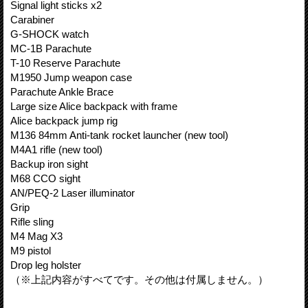
Signal light sticks x2
Carabiner
G-SHOCK watch
MC-1B Parachute
T-10 Reserve Parachute
M1950 Jump weapon case
Parachute Ankle Brace
Large size Alice backpack with frame
Alice backpack jump rig
M136 84mm Anti-tank rocket launcher (new tool)
M4A1 rifle (new tool)
Backup iron sight
M68 CCO sight
AN/PEQ-2 Laser illuminator
Grip
Rifle sling
M4 Mag X3
M9 pistol
Drop leg holster
（※上記内容がすべてです。その他は付属しません。）