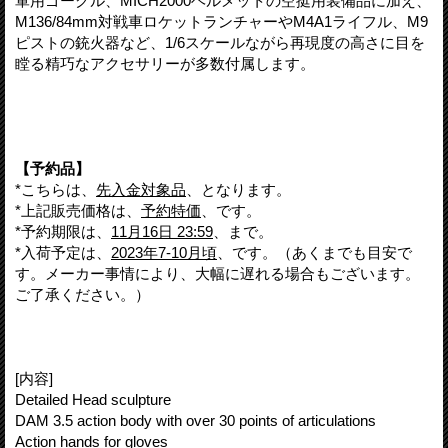
軍用ゴーグル、MICH2000ヘルメットの空挺用装備品に加え、
M136/84mm対戦車ロケットランチャーやM4A1ライフル、M9
ピストの銃火器など、1/6スケールながら再現度の高さに目を
瞠る精巧なアクセサリーが多数付属します。
【予約品】
*こちらは、
先入金対象品
、となります。
*上記販売価格は、
予約特価
、です。
*予約期限は、
11月16日 23:59
、まで。
*入荷予定は、
2023年7-10月頃
、です。（あくまでも目安で
す。メーカー事情により、大幅に遅れる場合もございます。
ご了承ください。）
[内容]
Detailed Head sculpture
DAM 3.5 action body with over 30 points of articulations
Action hands for gloves