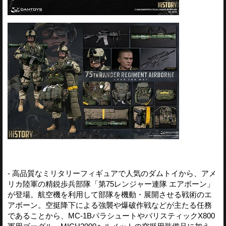
- 高品質なミリタリーフィギュアで人気のダムトイから、アメ
リカ陸軍の精鋭歩兵部隊「第75レンジャー連隊 エアボーン」
が登場。航空機を利用して部隊を機動・展開させる戦術のエ
アボーン。空挺降下による強襲や爆破作戦などが主たる任務
であることから、MC-1BパラシュートやバリスティックX800