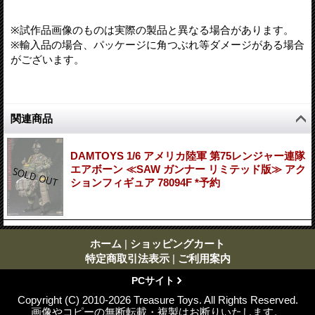
※試作品画像のものは実際の製品と異なる場合があります。
※輸入品の場合、パッケージに角つぶれ等ダメージがある場合
がございます。
関連商品
DAMTOYS 1/6 アメリカ陸軍 第75レンジャー連隊
エアボーン ≪SAW ガンナー リミテッド版≫ アク
ションフィギュア 78094F *予約
ホーム
|
ショッピングカート
特定商取引法表示
|
ご利用案内
PCサイト
Copyright (C) 2010-2026 Treasure Toys. All Rights Reserved.
画像やコピーの無断転載・複製はお断りいたします。