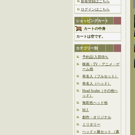
新規登録はこちら
ログインはこちら
ショッピングカート
カートの中身
カートは空です。
カテゴリー別
予約品/入荷待ち
映画・TV・アニメ・ゲ
ーム他
有名人（フルセット）
有名人（ヘッド）
Head Sculpt（その他ヘ
ッド）
無彩色ヘッド他
M.J.
創作・オリジナル
ミリタリー
ヘッド＋服セット （素