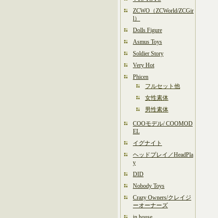
ZCWO（ZCWorld/ZCGir
l）
Dolls Figure
Asmus Toys
Soldier Story
Very Hot
Phicen
フルセット他
女性素体
男性素体
COOモデル/ COOMOD
EL
イグナイト
ヘッドプレイ／HeadPla
y
DID
Nobody Toys
Crazy Owners/クレイジ
ーオーナーズ
in house