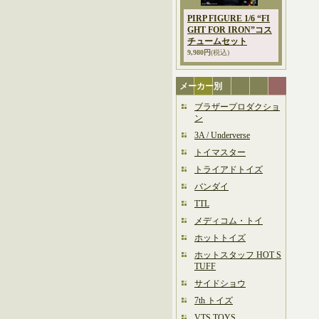
PIRP FIGURE 1/6 “FI
GHT FOR IRON”コス
チュームセット
9,980円
(税込)
メーカー別
ブラザープロダクショ
ン
3A / Underverse
トイマスター
トライアドトイズ
バンダイ
TTL
メディコム・トイ
ホットトイズ
ホットスタッフ HOT S
TUFF
サイドショウ
7th トイズ
VTS TOYS