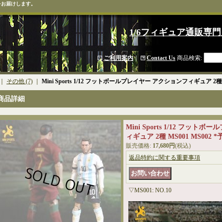
をお届けします。
1/6フィギュア通販専門
ご利用案内
｜
Contact Us
商品検索
:
｜
その他 (7)
｜
Mini Sports 1/12 フットボールプレイヤー アクションフィギュア 2種 M
商品詳細
Mini Sports 1/12 フッ
ィギュア 2種 MS001 MS002 *
販売価格
:
17,680円
(税込)
返品特約に関する重要事項
▽MS001: NO.10