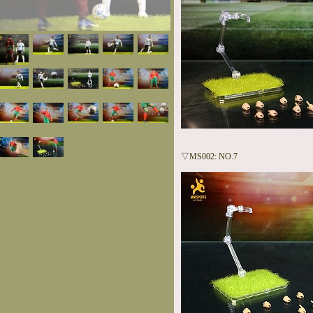
▽MS002: NO.7