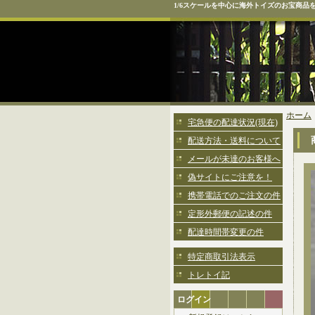
1/6スケールを中心に海外トイズのお宝商品
ホーム
宅急便の配達状況(現在)
配送方法・送料について
メールが未達のお客様へ
偽サイトにご注意を！
携帯電話でのご注文の件
定形外郵便の記述の件
配達時間帯変更の件
特定商取引法表示
トレトイ記
ログイン