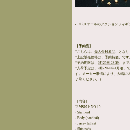
- 1/12スケールのアクションフィ
【予約品】
*こちらは、
先入金対象品
、となり
*上記販売価格は、
予約特価
、です
*予約期限は、
6月25日 23:59
、まで
*入荷予定は、
9月-2026年1月頃
、
す。メーカー事情により、大幅に
了承ください。）
［内容］
▽
MS001
: NO.10
- Star head
- Body (hand x6)
- Jersey full set
- Shin pads