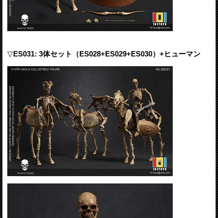
▽
ES031: 3体セット（ES028+ES029+ES030）+ヒューマン