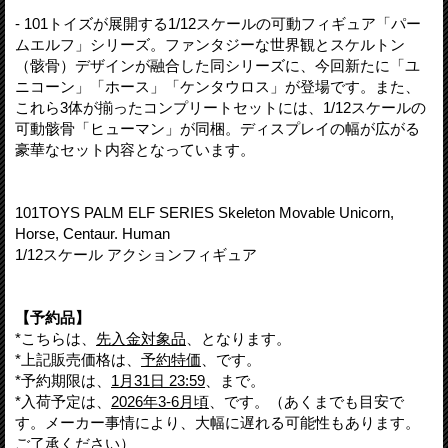
- 101トイズが展開する1/12スケールの可動フィギュア「パー
ムエルフ」シリーズ。ファンタジーな世界観とスケルトン
（骸骨）デザインが融合した同シリーズに、今回新たに「ユ
ニコーン」「ホース」「ケンタウロス」が登場です。また、
これら3体が揃ったコンプリートセットには、1/12スケールの
可動骸骨「ヒューマン」が同梱。ディスプレイの幅が広がる
豪華なセット内容となっています。
101TOYS PALM ELF SERIES Skeleton Movable Unicorn,
Horse, Centaur. Human
1/12スケール アクションフィギュア
【予約品】
*こちらは、
先入金対象品
、となります。
*上記販売価格は、
予約特価
、です。
*予約期限は、
1月31日 23:59
、まで。
*入荷予定は、
2026年3-6月頃
、です。（あくまでも目安で
す。メーカー事情により、大幅に遅れる可能性もあります。
ご了承ください）