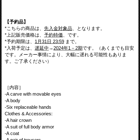
【予約品】
*こちらの商品は、
先入金対象品
、となります。
*上記販売価格は、
予約特価
、です。
*予約期限は、
1月31日 23:59
まで。
*入荷予定は、
遅延中
→
2024年1－2期
です。（あくまでも目安
です。メーカー事情により、大幅に遅れる可能性もありま
す。ご了承ください）
［内容］
-A carve with movable eyes
-A body
-Six replaceable hands
Clothes & Accessories:
-A hair crown
-A suit of full body armor
-A coat
-A pair of trousers