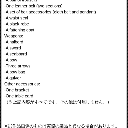
-One leather belt (two sections)
-A set of belt accessories (cloth belt and pendant)
-A waist seal
-A black robe
-A fattening coat
Weapons:
-A halberd
-A sword
-A scabbard
-A bow
-Three arrows
-A bow bag
-A quiver
Other accessories:
-One bracket
-One table card
（※上記内容がすべてです。その他は付属しません。）
※試作品画像のものは実際の製品と異なる場合があります。