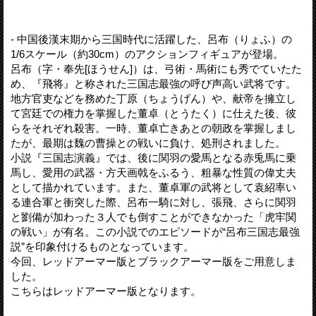
- 中国後漢末期から三国時代に活躍した、呂布（りょふ）の
1/6スケール（約30cm）のアクションフィギュアが登場。
呂布（字・奉先[ほうせん]）は、弓術・馬術にも秀でていたた
め、『飛将』と称された三国志最強の呼び声高い武将です。
地方官吏などを務めた丁原（ちょうげん）や、献帝を擁立し
て宮廷での権力を掌握した董卓（とうたく）に仕えた後、彼
らをそれぞれ殺害。一時、董卓亡きあとの朝政を掌握しまし
たが、最期は魏の曹操との戦いに負け、処刑されました。
小説『三国志演義』では、後に関羽の愛馬となる赤兎馬に乗
馬し、愛用の武器・方天画戟をふるう、粗暴な性質の偉丈夫
として描かれています。また、董卓軍の武将として袁紹率い
る連合軍と衝突した際、呂布一騎に対し、張飛、さらに関羽
と劉備が加わった３人でも倒すことができなかった「虎牢関
の戦い」が有名。この小説でのエピソードが“呂布三国志最強
説”を印象付けるものとなっています。
今回、レッドアーマー版とブラックアーマー版をご用意しま
した。
こちらはレッドアーマー版となります。