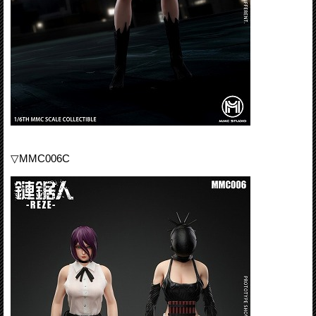
▽MMC006C