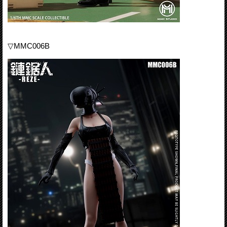
▽MMC006B