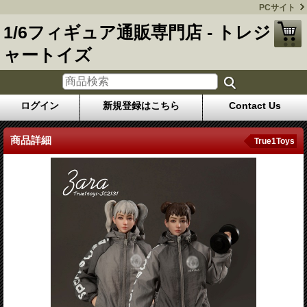
PCサイト
1/6フィギュア通販専門店 - トレジ
ャートイズ
ログイン
新規登録はこちら
Contact Us
商品詳細
True1Toys