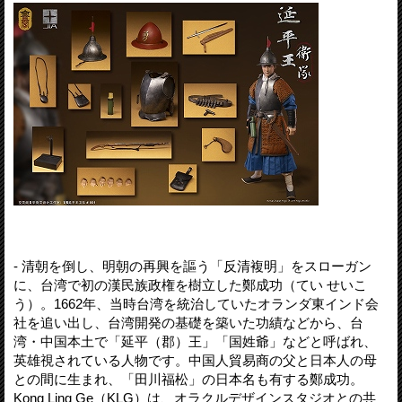
- 清朝を倒し、明朝の再興を謳う「反清複明」をスローガン
に、台湾で初の漢民族政権を樹立した鄭成功（てい せいこ
う）。1662年、当時台湾を統治していたオランダ東インド会
社を追い出し、台湾開発の基礎を築いた功績などから、台
湾・中国本土で「延平（郡）王」「国姓爺」などと呼ばれ、
英雄視されている人物です。中国人貿易商の父と日本人の母
との間に生まれ、「田川福松」の日本名も有する鄭成功。
Kong Ling Ge（KLG）は、オラクルデザインスタジオとの共