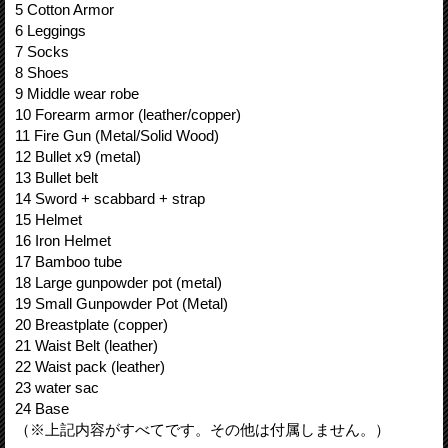
5 Cotton Armor
6 Leggings
7 Socks
8 Shoes
9 Middle wear robe
10 Forearm armor (leather/copper)
11 Fire Gun (Metal/Solid Wood)
12 Bullet x9 (metal)
13 Bullet belt
14 Sword + scabbard + strap
15 Helmet
16 Iron Helmet
17 Bamboo tube
18 Large gunpowder pot (metal)
19 Small Gunpowder Pot (Metal)
20 Breastplate (copper)
21 Waist Belt (leather)
22 Waist pack (leather)
23 water sac
24 Base
（※上記内容がすべてです。その他は付属しません。）