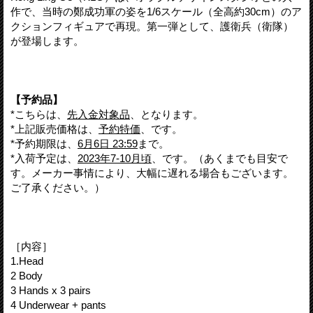
作で、当時の鄭成功軍の姿を1/6スケール（全高約30cm）のア
クションフィギュアで再現。第一弾として、護衛兵（衛隊）
が登場します。
【予約品】
*こちらは、
先入金対象品
、となります。
*上記販売価格は、
予約特価
、です。
*予約期限は、
6月6日 23:59
まで。
*入荷予定は、
2023年7-10月頃
、です。（あくまでも目安で
す。メーカー事情により、大幅に遅れる場合もございます。
ご了承ください。）
［内容］
1.Head
2 Body
3 Hands x 3 pairs
4 Underwear + pants