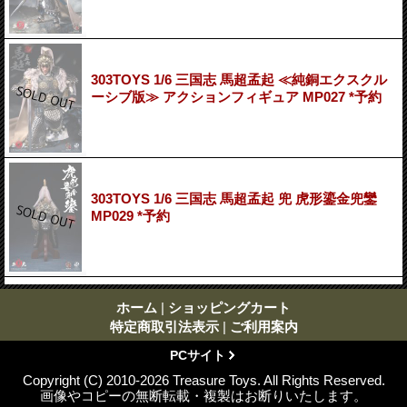
303TOYS 1/6 三国志 馬超孟起 ≪純銅エクスクル
ーシブ版≫ アクションフィギュア MP027 *予約
303TOYS 1/6 三国志 馬超孟起 兜 虎形鎏金兜鑾
MP029 *予約
ホーム
|
ショッピングカート
特定商取引法表示
|
ご利用案内
PCサイト
Copyright (C) 2010-2026 Treasure Toys. All Rights Reserved.
画像やコピーの無断転載・複製はお断りいたします。