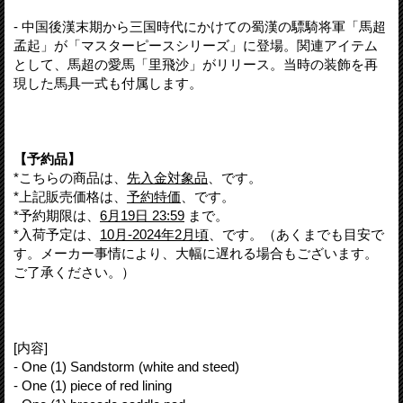
- 中国後漢末期から三国時代にかけての蜀漢の驃騎将軍「馬超
孟起」が「マスターピースシリーズ」に登場。関連アイテム
として、馬超の愛馬「里飛沙」がリリース。当時の装飾を再
現した馬具一式も付属します。
【予約品】
*こちらの商品は、
先入金対象品
、です。
*上記販売価格は、
予約特価
、です。
*予約期限は、
6月19日 23:59
まで。
*入荷予定は、
10月-2024年2月頃
、です。（あくまでも目安で
す。メーカー事情により、大幅に遅れる場合もございます。
ご了承ください。）
[内容]
- One (1) Sandstorm (white and steed)
- One (1) piece of red lining