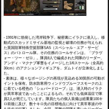
- 1991年に勃発した湾岸戦争下、秘密裏にイラクに潜入し、移
動式のスカッドミサイル基地の監視と破壊の任務が与えられ
た英国陸軍特殊空挺部隊SAS（スペシャル・エア・サービ
ス）のパトロール隊。その任務のコールサインは、「ブラヴ
ォー・ツー・ゼロ」。隊員8人で編成された同隊のリーダー、
アンディ・マクナブ軍曹をイメージした1/6スケール（全高約
30cm）のアクションフィギュアを、ダムトイが立体化しまし
た。
- 素体は、様々なポージングの再現が見込める30箇所の可動ポ
イントを保有。防水防寒用ウィンドウプルーフスモークの上
に着ている橙色の「シェパードローブ」は、潜入時のイラク
が異常寒波であったことによるもの。それでも低体温症で隊
員2人が死亡しています。隊員たちの個人装備は総重量100キ
ロ前後に及び、数十キロ先の目標地点に向けて異常寒波の中
を徒歩で行軍しました。今回、苦難の同隊を率いたリーダー