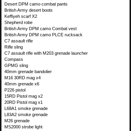
Desert DPM camo combat pants
British Army desert boots
Keffiyeh scarf X2
Shepherd robe
British Army DPM camo Combat vest
British Army DPM camo PLCE rucksack
C7 assault rifle
Rifle sling
C7 assault rifle with M203 grenade launcher
Compass
GPMG sling
40mm grenade bandolier
M16 30RD mag x4
40mm grenade x6
P226 pistol
15RD Pistol mag x2
20RD Pistol mag x1
L68A1 smoke grenade
L83A2 smoke grenade
M26 grenade
MS2000 strobe light