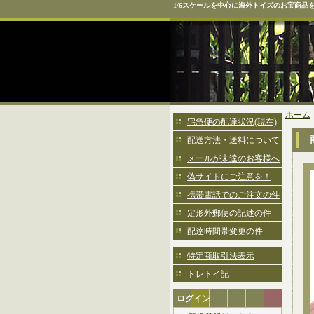
1/6スケールを中心に海外トイズのお宝商品
ホーム
宅急便の配達状況(現在)
配送方法・送料について
メールが未達のお客様へ
偽サイトにご注意を！
携帯電話でのご注文の件
定形外郵便の記述の件
配達時間帯変更の件
特定商取引法表示
トレトイ記
ログイン