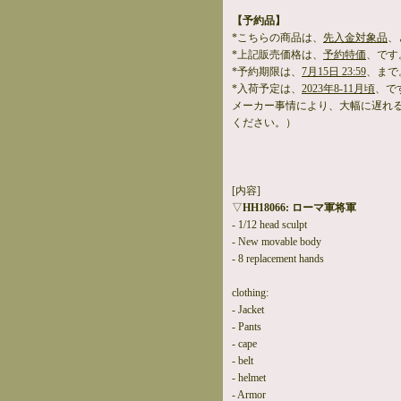
【予約品】
*こちらの商品は、
先入金対象品
、
*上記販売価格は、
予約特価
、です
*予約期限は、
7月15日 23:59
、まで
*入荷予定は、
2023年8-11月頃
、で
メーカー事情により、大幅に遅れ
ください。）
[内容]
▽
HH18066: ローマ軍将軍
- 1/12 head sculpt
- New movable body
- 8 replacement hands
clothing:
- Jacket
- Pants
- cape
- belt
- helmet
- Armor