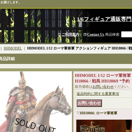
をお届けします。
1/6フィギュア通販専門
ご利用案内
｜
Contact Us
商品検索
:
｜
HHMODEL
｜
HHMODEL 1/12 ローマ軍将軍 アクションフィギュア HH18066 / 戦馬
商品詳細
HHMODEL 1/12 ローマ軍
H18066 / 戦馬 HH18069 *予約
販売価格は
お問い合わせ
ください。
返品特約に関する重要事項
▽
HH18066: ローマ軍将軍