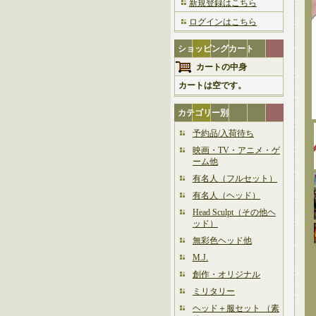
新規登録はこちら
ログインはこちら
ショッピングカート
カートの中身
カートは空です。
カテゴリー別
予約品/入荷待ち
映画・TV・アニメ・ゲ
ーム他
有名人（フルセット）
有名人（ヘッド）
Head Sculpt（その他ヘ
ッド）
無彩色ヘッド他
M.J.
創作・オリジナル
ミリタリー
ヘッド＋服セット （素