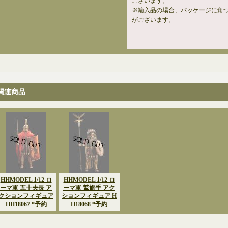
ございます。
※輸入品の場合、パッケージに角
がございます。
関連商品
HHMODEL 1/12 ロ
HHMODEL 1/12 ロ
ーマ軍 五十夫長 ア
ーマ軍 鷲旗手 アク
クションフィギュア
ションフィギュア H
HH18067 *予約
H18068 *予約