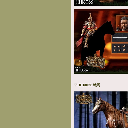
▽
HH18069: 戦馬