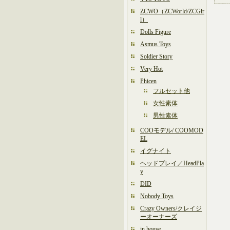
ZCWO（ZCWorld/ZCGir
l）
Dolls Figure
Asmus Toys
Soldier Story
Very Hot
Phicen
フルセット他
女性素体
男性素体
COOモデル/ COOMOD
EL
イグナイト
ヘッドプレイ／HeadPla
y
DID
Nobody Toys
Crazy Owners/クレイジ
ーオーナーズ
in house