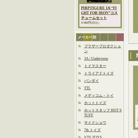
PIRP FIGURE 1/6 “FI
GHT FOR IRON”コス
チュームセット
9,980円
(税込)
メーカー別
ブラザープロダクショ
ン
3A / Underverse
トイマスター
トライアドトイズ
バンダイ
TTL
メディコム・トイ
ホットトイズ
ホットスタッフ HOT S
TUFF
サイドショウ
7th トイズ
VTS TOYS