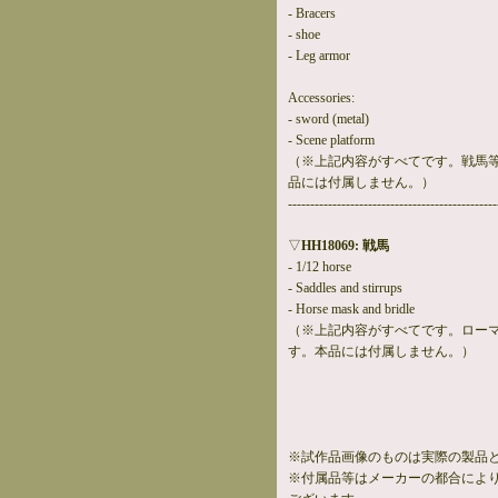
- Bracers
- shoe
- Leg armor
Accessories:
- sword (metal)
- Scene platform
（※上記内容がすべてです。戦馬
品には付属しません。）
-----------------------------------------------
▽
HH18069: 戦馬
- 1/12 horse
- Saddles and stirrups
- Horse mask and bridle
（※上記内容がすべてです。ロー
す。本品には付属しません。）
※試作品画像のものは実際の製品
※付属品等はメーカーの都合によ